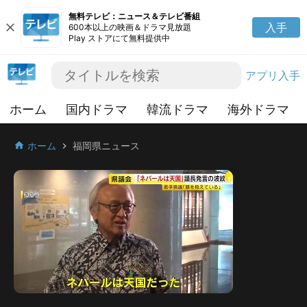
無料テレビ：ニュース＆テレビ番組
close
入手
600本以上の映画＆ドラマ見放題
Play ストアにて無料提供中
アプリ入手
ホーム
国内ドラマ
韓流ドラマ
海外ドラマ
ホーム
福岡県ニュース
home
chevron_right