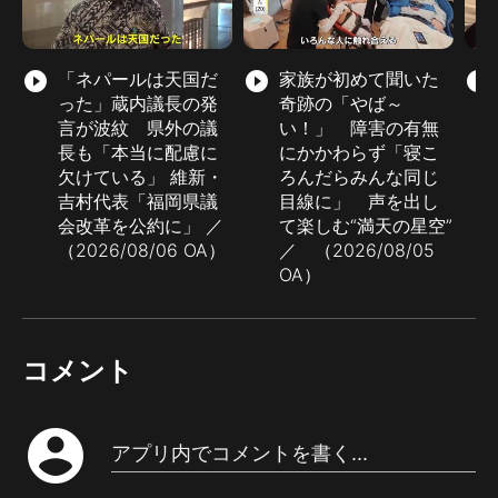
play_circle_filled
「ネパールは天国だ
play_circle_filled
家族が初めて聞いた
play_circle_filled
った」蔵内議長の発
奇跡の「やば～
言が波紋 県外の議
い！」 障害の有無
長も「本当に配慮に
にかかわらず「寝こ
欠けている」 維新・
ろんだらみんな同じ
吉村代表「福岡県議
目線に」 声を出し
会改革を公約に」 ／
て楽しむ“満天の星空”
（2026/08/06 OA）
／ （2026/08/05
OA）
コメント
account_circle
アプリ内でコメントを書く...