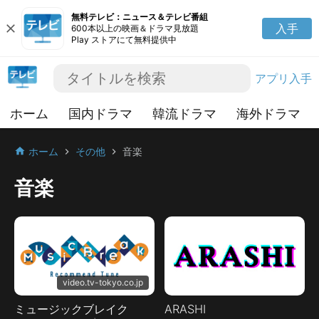
無料テレビ：ニュース＆テレビ番組
close
入手
600本以上の映画＆ドラマ見放題
Play ストアにて無料提供中
アプリ入手
ホーム
国内ドラマ
韓流ドラマ
海外ドラマ
ホーム
その他
音楽
home
chevron_right
chevron_right
音楽
video.tv-tokyo.co.jp
ミュージックブレイク
ARASHI