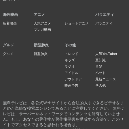
海外映画
アニメ
バラエティ
新着映画
人気アニメ
ショートアニメ
バラエティ
マンガ動画
グルメ
新型肺炎
その他
グルメ
新型肺炎
トレンド
人気YouTuber
キッズ
豆知識
ラジオ
音楽
アイドル
ペット
アウトドア
最新ニュース
映画予告
その他
無料テレビは、各公式Webサイトから合法的入手できるビデオをま
とめた単純な検索エンジンであることに注意してください。 無料テ
レビは、サーバーやネットワークでコンテンツを所有していませ
ん。もし、あなたの著作物が著作権侵害を構成する方法で、このサ
イトでアクセスできると思われる場合は、