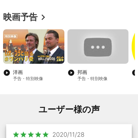
chevron_right
映画予告
play_circle_filled
洋画
play_circle_filled
邦画
play_circle_fil
予告・特別映像
予告・特別映像
ユーザー様の声
star
star
star
star
star
2020/11/28