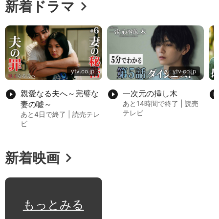
chevron_right
新着ドラマ
ytv.co.jp
ytv.co.jp
play_circle_filled
親愛なる夫へ～完璧な
play_circle_filled
一次元の挿し木
play_circle_fil
妻の嘘～
あと14時間で終了 | 読売
テレビ
あと4日で終了 | 読売テレ
ビ
chevron_right
新着映画
もっとみる