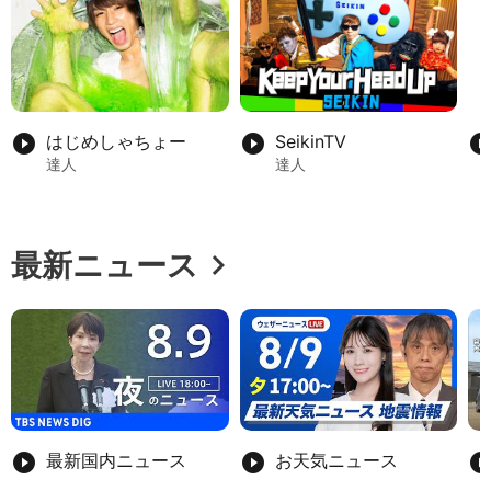
play_circle_filled
はじめしゃちょー
play_circle_filled
SeikinTV
play_circle_fil
達人
達人
chevron_right
最新ニュース
play_circle_filled
最新国内ニュース
play_circle_filled
お天気ニュース
play_circle_fil