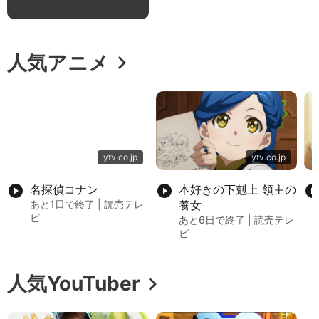
chevron_right
人気アニメ
ytv.co.jp
ytv.co.jp
play_circle_filled
名探偵コナン
play_circle_filled
本好きの下剋上 領主の
play_circle_fil
あと1日で終了 | 読売テレ
養女
ビ
あと6日で終了 | 読売テレ
ビ
chevron_right
人気YouTuber