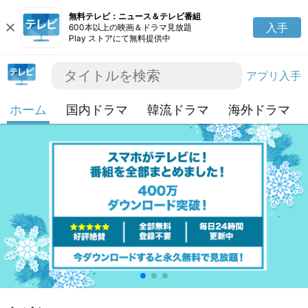
無料テレビ：ニュース＆テレビ番組
close
入手
600本以上の映画＆ドラマ見放題
Play ストアにて無料提供中
アプリ入手
ホーム
国内ドラマ
韓流ドラマ
海外ドラマ