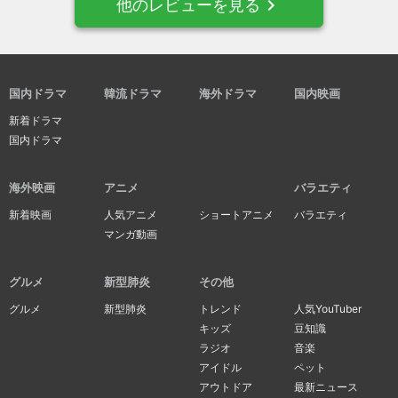
navigate_next
他のレビューを見る
国内ドラマ
韓流ドラマ
海外ドラマ
国内映画
新着ドラマ
国内ドラマ
海外映画
アニメ
バラエティ
新着映画
人気アニメ
ショートアニメ
バラエティ
マンガ動画
グルメ
新型肺炎
その他
グルメ
新型肺炎
トレンド
人気YouTuber
キッズ
豆知識
ラジオ
音楽
アイドル
ペット
アウトドア
最新ニュース