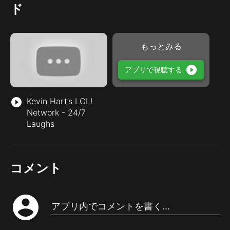
ド
もっとみる
play_circle_filled
アプリで視聴する
play_circle_filled
Kevin Hart’s LOL!
Network - 24/7
Laughs
コメント
account_circle
アプリ内でコメントを書く...