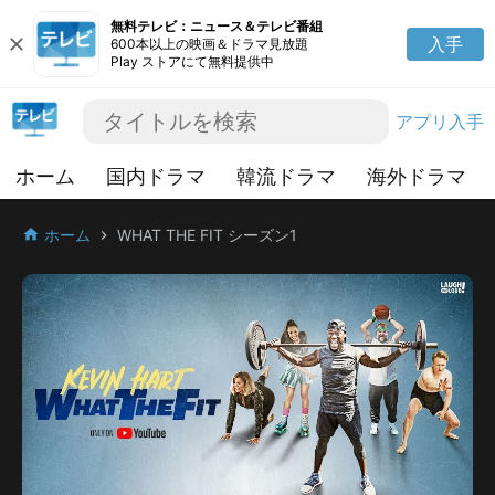
無料テレビ：ニュース＆テレビ番組
close
入手
600本以上の映画＆ドラマ見放題
Play ストアにて無料提供中
アプリ入手
ホーム
国内ドラマ
韓流ドラマ
海外ドラマ
ホーム
WHAT THE FIT シーズン1
home
chevron_right