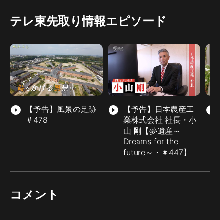
テレ東先取り情報エピソード
play_circle_filled
【予告】風景の足跡
play_circle_filled
【予告】日本農産工
play_circle_filled
＃478
業株式会社 社長・小
山 剛【夢遺産～
Dreams for the
future～・＃447】
コメント