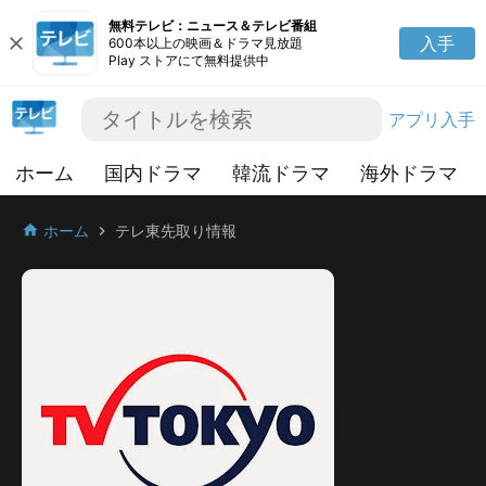
無料テレビ：ニュース＆テレビ番組
close
入手
600本以上の映画＆ドラマ見放題
Play ストアにて無料提供中
アプリ入手
ホーム
国内ドラマ
韓流ドラマ
海外ドラマ
ホーム
テレ東先取り情報
home
chevron_right