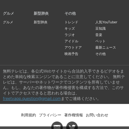
グルメ
新型肺炎
その他
グルメ
新型肺炎
トレンド
人気YouTuber
キッズ
豆知識
ラジオ
音楽
アイドル
ペット
アウトドア
最新ニュース
映画予告
その他
無料テレビは、各公式Webサイトから合法的入手できるビデオをま
とめた単純な検索エンジンであることに注意してください。 無料テ
レビは、サーバーやネットワークでコンテンツを所有していませ
ん。もし、あなたの著作物が著作権侵害を構成する方法で、このサ
イトでアクセスできると思われる場合は、
freetvapp.question@gmail.com
までご連絡ください。
利用規約
プライバシー
著作権情報
お問い合わせ