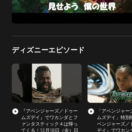
ディズニーエピソード
play_circle_filled
『アベンジャーズ／ドゥー
play_circle_filled
「アベンジャー
ムズデイ』でワカンダとフ
ムズデイ」特別
ァンタスティック４は帰っ
ベンジャーズ／
てくる｜12月18日（金）日
デイ』でワカン