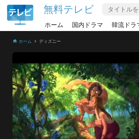
無料テレビ
ホーム
国内ドラマ
韓流ドラ
ホーム
ディズニー
home
chevron_right