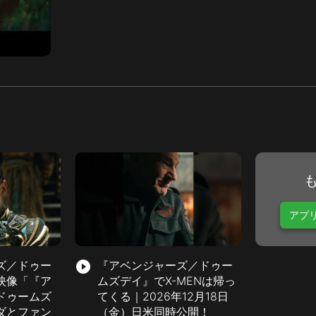
アプ
ズ／ドゥー
play_circle_filled
『アベンジャーズ／ドゥー
映像「『ア
ムズデイ』でX-MENは帰っ
ドゥームズ
てくる｜2026年12月18日
ダとファン
（金）日米同時公開！