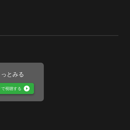
もっとみる
play_circle_filled
リで視聴する