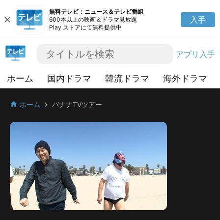
無料テレビ：ニュース＆テレビ番組
close
入手
600本以上の映画＆ドラマ見放題
Play ストアにて無料提供中
アプリ入手
ホーム
国内ドラマ
韓流ドラマ
海外ドラマ
ホーム
バナナTVツアー
home
chevron_right