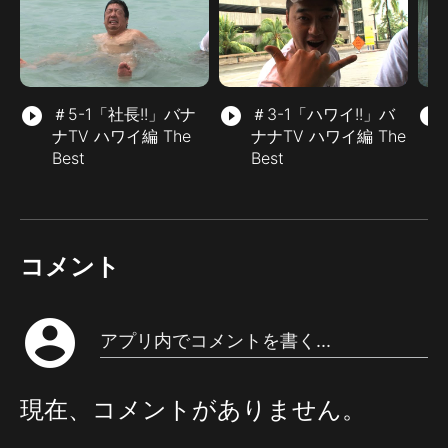
play_circle_filled
＃5-1「社長!!」バナ
play_circle_filled
＃3-1「ハワイ!!」バ
play_circle_filled
ナTV ハワイ編 The
ナナTV ハワイ編 The
Best
Best
コメント
account_circle
アプリ内でコメントを書く...
現在、コメントがありません。