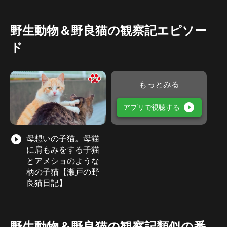
野生動物＆野良猫の観察記エピソー
ド
もっとみる
play_circle_filled
アプリで視聴する
play_circle_filled
母想いの子猫。母猫
に肩もみをする子猫
とアメショのような
柄の子猫【瀬戸の野
良猫日記】
野生動物＆野良猫の観察記類似の番