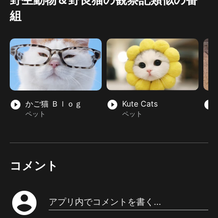
組
play_circle_filled
かご猫 Ｂｌｏｇ
play_circle_filled
Kute Cats
play_circle_filled
ペット
ペット
コメント
account_circle
アプリ内でコメントを書く...