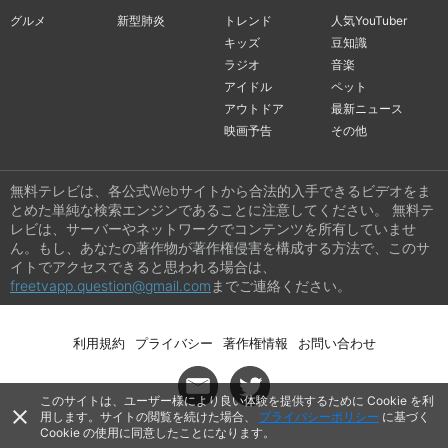
グルメ
新型肺炎
トレンド
人気YouTuber
キッズ
豆知識
ラジオ
音楽
アイドル
ペット
アウトドア
最新ニュース
映画予告
その他
無料テレビは、各公式Webサイトから合法的入手できるビデオをま
とめた単純な検索エンジンであることに注意してください。 無料テ
レビは、サーバーやネットワークでコンテンツを所有していませ
ん。もし、あなたの著作物が著作権侵害を構成する方法で、このサ
イトでアクセスできると思われる場合は、
freetvapp.question@gmail.com
までご連絡ください。
利用規約
プライバシー
著作権情報
お問い合わせ
このサイトは、ユーザー様により良い体験を提供するために Cookie を利
close
用します。サイトの閲覧を続けた場合、
プライバシーポリシー
に基づく
Cookie の使用に同意したことになります。