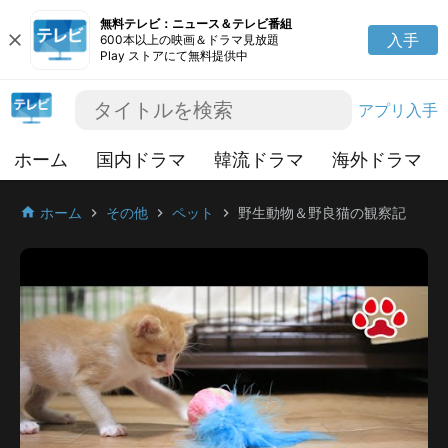
無料テレビ：ニュース＆テレビ番組
close
入手
600本以上の映画＆ドラマ見放題
Play ストアにて無料提供中
アプリ入手
ホーム
国内ドラマ
韓流ドラマ
海外ドラマ
ホーム
その他
ペット
野生動物＆野良猫の観察記
home
chevron_right
chevron_right
chevron_right