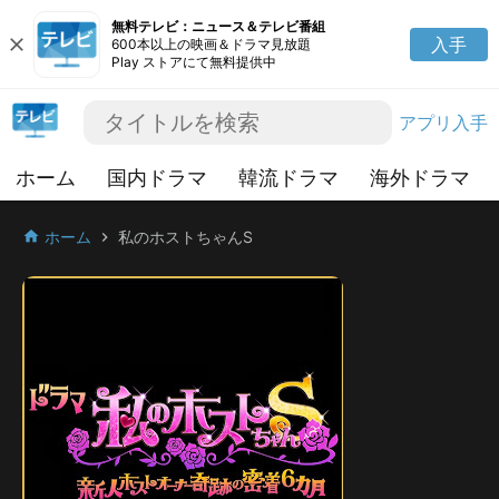
無料テレビ：ニュース＆テレビ番組
close
入手
600本以上の映画＆ドラマ見放題
Play ストアにて無料提供中
アプリ入手
ホーム
国内ドラマ
韓流ドラマ
海外ドラマ
ホーム
私のホストちゃんS
home
chevron_right