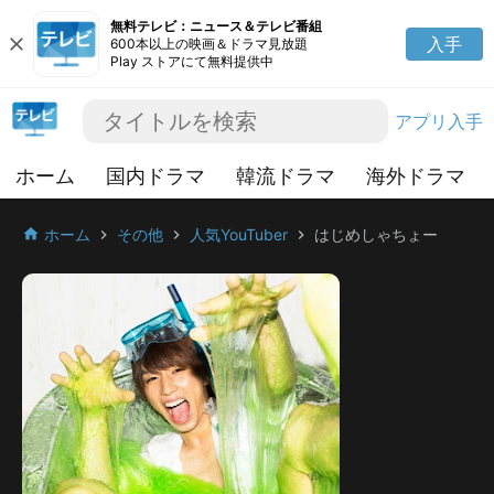
無料テレビ：ニュース＆テレビ番組
close
入手
600本以上の映画＆ドラマ見放題
Play ストアにて無料提供中
アプリ入手
ホーム
国内ドラマ
韓流ドラマ
海外ドラマ
ホーム
その他
人気YouTuber
はじめしゃちょー
home
chevron_right
chevron_right
chevron_right