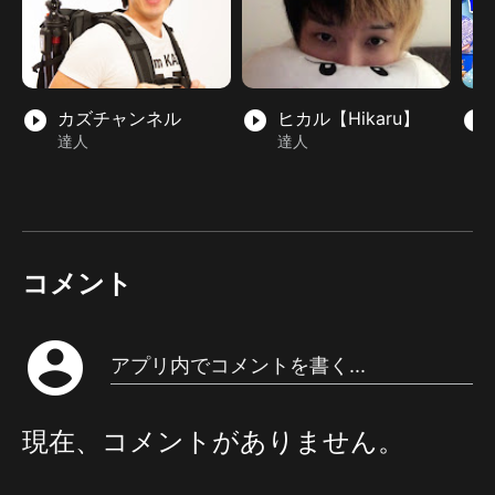
play_circle_filled
カズチャンネル
play_circle_filled
ヒカル【Hikaru】
play_circle_filled
達人
達人
コメント
account_circle
アプリ内でコメントを書く...
現在、コメントがありません。