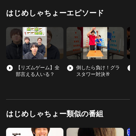
はじめしゃちょーエピソード
play_circle_filled
【リズムゲーム】全
play_circle_filled
倒したら負け！グラ
play_circle_filled
部言える人いる？
スタワー対決🥂
はじめしゃちょー類似の番組