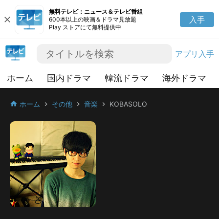
無料テレビ：ニュース＆テレビ番組
close
入手
600本以上の映画＆ドラマ見放題
Play ストアにて無料提供中
アプリ入手
ホーム
国内ドラマ
韓流ドラマ
海外ドラマ
ホーム
その他
音楽
KOBASOLO
home
chevron_right
chevron_right
chevron_right