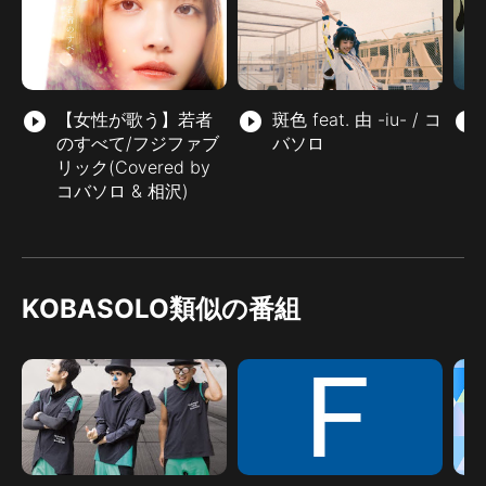
play_circle_filled
【女性が歌う】若者
play_circle_filled
斑色 feat. 由 -iu- / コ
play_circle_filled
のすべて/フジファブ
バソロ
リック(Covered by
コバソロ & 相沢)
KOBASOLO類似の番組