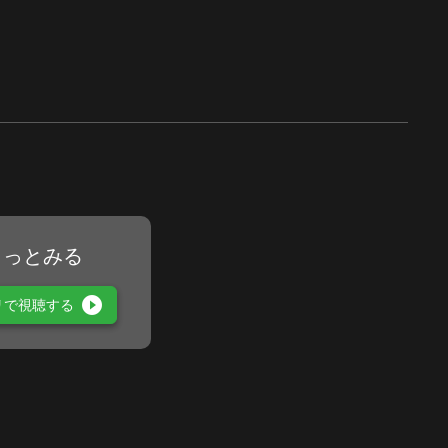
もっとみる
play_circle_filled
リで視聴する