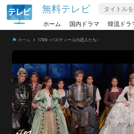
無料テレビ
ホーム
国内ドラマ
韓流ドラ
ホーム
1789 -バスティーユの恋人たち-
home
chevron_right