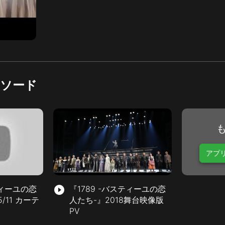
ピソード
アプ
ティーユの恋
play_circle_filled
『1789 -バスティーユの恋
5/11 カーテ
人たち-』2018舞台映像版
PV