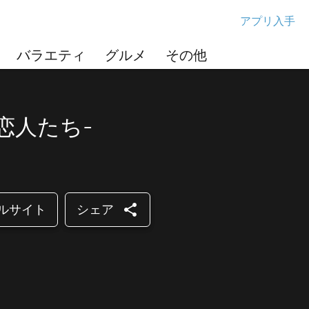
アプリ入手
バラエティ
グルメ
その他
の恋人たち-
share
ルサイト
シェア