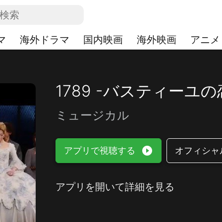
マ
海外ドラマ
国内映画
海外映画
アニメ
1789 -バスティーユ
ミュージカル
play_circle_filled
アプリで視聴する
オフィシャ
アプリを開いて詳細を見る