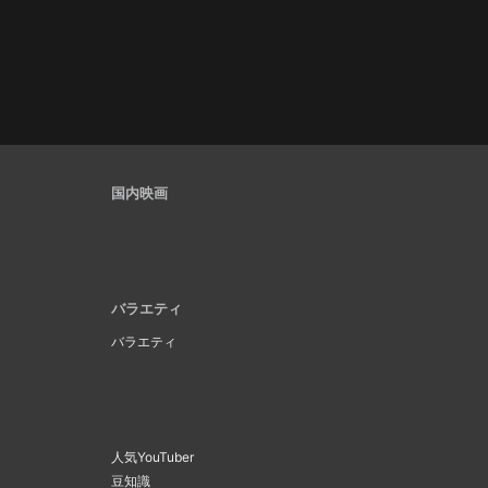
国内映画
バラエティ
バラエティ
人気YouTuber
豆知識