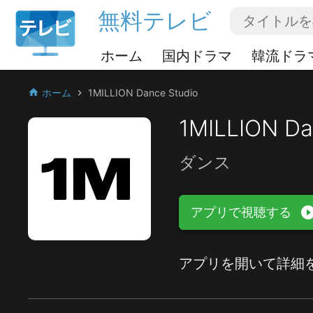
無料テレビ
ホーム
国内ドラマ
韓流ドラ
ホーム
1MILLION Dance Studio
home
chevron_right
1MILLION Da
ダンス
play_circle_fi
アプリで視聴する
アプリを開いて詳細