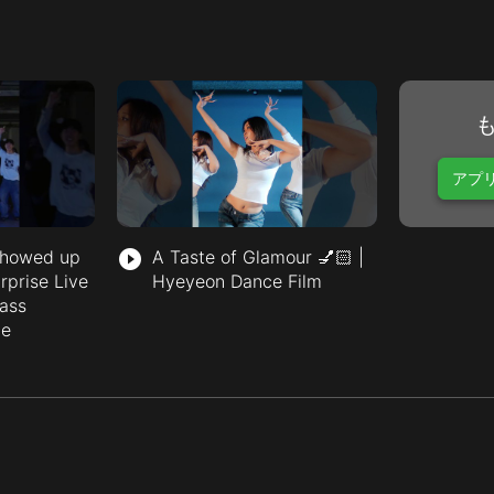
アプ
howed up
play_circle_filled
A Taste of Glamour 💅🏻 |
rprise Live
Hyeyeon Dance Film
ass
ie