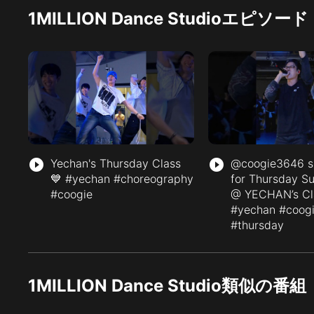
1MILLION Dance Studioエピソード
play_circle_filled
Yechan's Thursday Class
play_circle_filled
@coogie3646 s
💙 #yechan #choreography
for Thursday Su
#coogie
@ YECHAN’s Cl
#yechan #coog
#thursday
1MILLION Dance Studio類似の番組