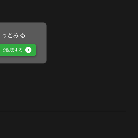
もっとみる
play_circle_filled
リで視聴する