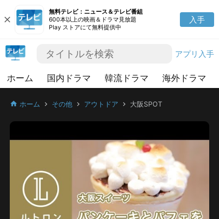
無料テレビ：ニュース＆テレビ番組
close
入手
600本以上の映画＆ドラマ見放題
Play ストアにて無料提供中
アプリ入手
ホーム
国内ドラマ
韓流ドラマ
海外ドラマ
ホーム
その他
アウトドア
大阪SPOT
home
chevron_right
chevron_right
chevron_right