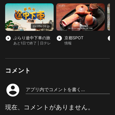
cu.ntv.co.jp
play_circle_filled
ぶらり途中下車の旅
play_circle_filled
京都SPOT
play_circle_filled
あと1日で終了 | 日テレ
情報
コメント
account_circle
アプリ内でコメントを書く...
現在、コメントがありません。