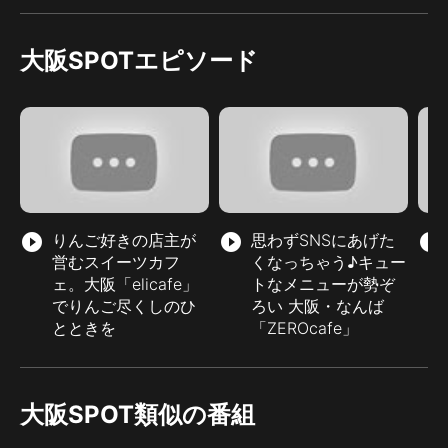
大阪SPOTエピソード
play_circle_filled
りんご好きの店主が
play_circle_filled
思わずSNSにあげた
play_circle_filled
営むスイーツカフ
くなっちゃう♪キュー
ェ。大阪「elicafe」
トなメニューが勢ぞ
でりんご尽くしのひ
ろい 大阪・なんば
とときを
「ZEROcafe」
大阪SPOT類似の番組