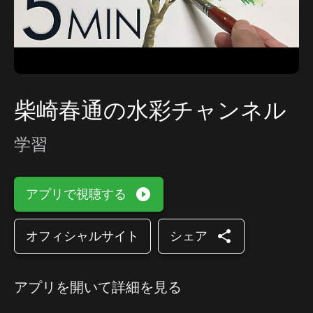
柴崎春通の水彩チャンネル
学習
play_circle_filled
アプリで視聴する
share
オフィシャルサイト
シェア
アプリを開いて詳細を見る