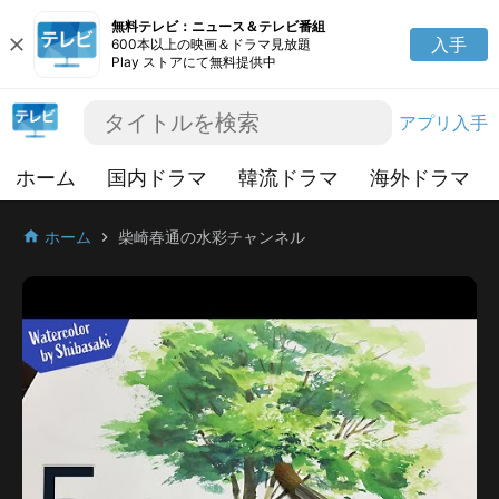
無料テレビ：ニュース＆テレビ番組
close
入手
600本以上の映画＆ドラマ見放題
Play ストアにて無料提供中
アプリ入手
ホーム
国内ドラマ
韓流ドラマ
海外ドラマ
ホーム
柴崎春通の水彩チャンネル
home
chevron_right