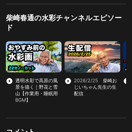
柴崎春通の水彩チャンネルエピソー
ド
play_circle_filled
透明水彩で高原の風
play_circle_filled
2026/2/25 柴崎お
play_circle_filled
景を描く｜野花と雪
じいちゃん先生の生
山【作業用・睡眠用
配信
BGM】
コメント