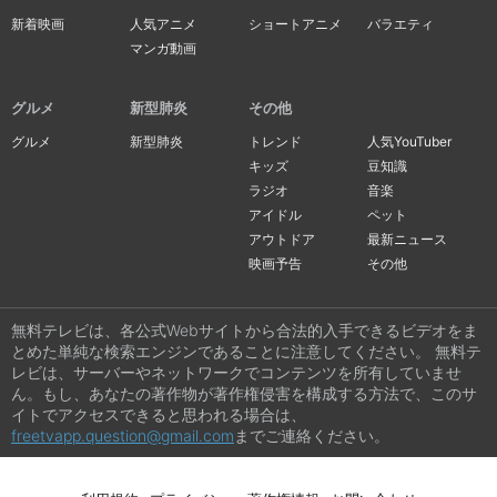
新着映画
人気アニメ
ショートアニメ
バラエティ
マンガ動画
グルメ
新型肺炎
その他
グルメ
新型肺炎
トレンド
人気YouTuber
キッズ
豆知識
ラジオ
音楽
アイドル
ペット
アウトドア
最新ニュース
映画予告
その他
無料テレビは、各公式Webサイトから合法的入手できるビデオをま
とめた単純な検索エンジンであることに注意してください。 無料テ
レビは、サーバーやネットワークでコンテンツを所有していませ
ん。もし、あなたの著作物が著作権侵害を構成する方法で、このサ
イトでアクセスできると思われる場合は、
freetvapp.question@gmail.com
までご連絡ください。