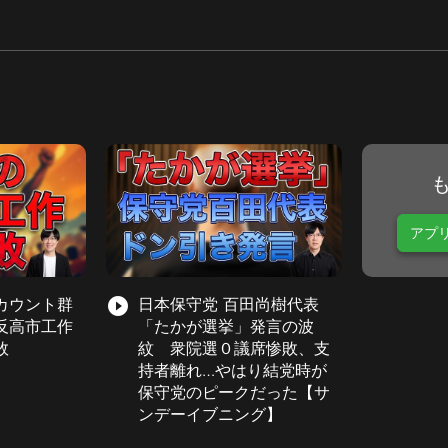
アプ
カウント群
play_circle_filled
日本保守党 百田尚樹代表
反高市工作
「たかが選挙」発言の波
敗
紋 衆院選０議席惨敗、支
持者離れ…やはり結党時が
保守党のピークだった【サ
ンデーイブニング】