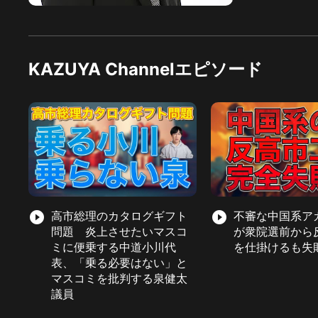
KAZUYA Channelエピソード
play_circle_filled
高市総理のカタログギフト
play_circle_filled
不審な中国系ア
問題 炎上させたいマスコ
が衆院選前から
ミに便乗する中道小川代
を仕掛けるも失
表、「乗る必要はない」と
マスコミを批判する泉健太
議員