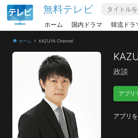
無料テレビ
ホーム
国内ドラマ
韓流ドラ
ホーム
KAZUYA Channel
home
chevron_right
KAZU
政談
アプリ
アプリを