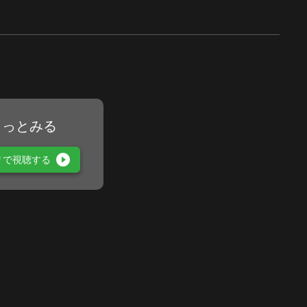
もっとみる
play_circle_filled
リで視聴する