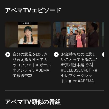
アベマTVエピソード
play_circle_filled
自分の意見をはっき
play_circle_filled
お金持ちなのに悲し
play_circle_filled
り言える女性ってカ
いことってあるの...?
ッコいい✨｜＃ガール
💸真相は本編で🔍|
オアレディ3 ABEMA
#CELEBSECRET（#
で放送中🎞️
セレブシークレッ
ト）🎀🗝️ #ABEMA
アベマTV類似の番組