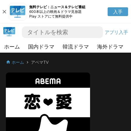
無料テレビ：ニュース＆テレビ番組
close
入手
600本以上の映画＆ドラマ見放題
Play ストアにて無料提供中
アプリ入手
ホーム
国内ドラマ
韓流ドラマ
海外ドラマ
ホーム
アベマTV
home
chevron_right