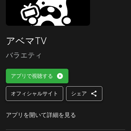
アベマTV
バラエティ
play_circle_filled
アプリで視聴する
share
オフィシャルサイト
シェア
アプリを開いて詳細を見る