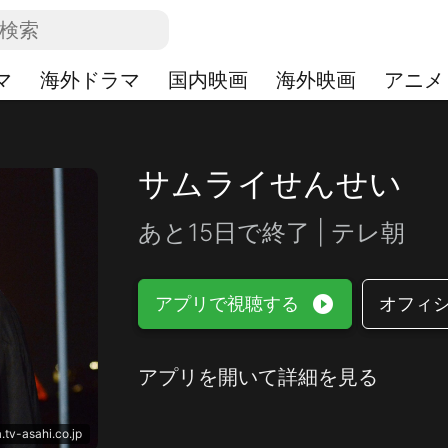
マ
海外ドラマ
国内映画
海外映画
アニメ
サムライせんせい
あと15日で終了 | テレ朝
play_circle_filled
アプリで視聴する
オフィ
アプリを開いて詳細を見る
.tv-asahi.co.jp