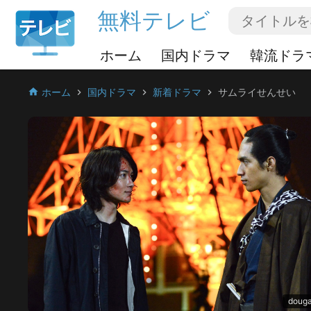
無料テレビ
ホーム
国内ドラマ
韓流ドラ
ホーム
国内ドラマ
新着ドラマ
サムライせんせい
home
chevron_right
chevron_right
chevron_right
douga