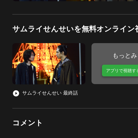
サムライせんせいを無料オンライン
もっとみ
アプリで視聴す
play_circle_filled
サムライせんせい 最終話
コメント