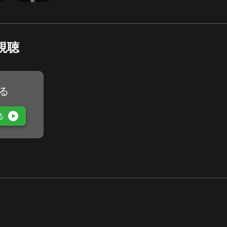
視聴
る
play_circle_filled
る