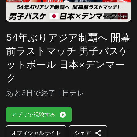
cu.ntv.co.jp
54年ぶりアジア制覇へ 開幕
前ラストマッチ 男子バスケ
ットボール 日本×デンマー
ク
あと3日で終了 | 日テレ
play_circle_filled
アプリで視聴する
share
オフィシャルサイト
シェア