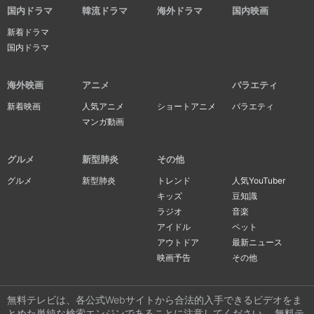
国内ドラマ
韓流ドラマ
海外ドラマ
国内映画
新着ドラマ
国内ドラマ
海外映画
アニメ
バラエティ
新着映画
人気アニメ
ショートアニメ
バラエティ
マンガ動画
グルメ
新型肺炎
その他
グルメ
新型肺炎
トレンド
人気YouTuber
キッズ
豆知識
ラジオ
音楽
アイドル
ペット
アウトドア
最新ニュース
映画予告
その他
無料テレビは、各公式Webサイトから合法的入手できるビデオをま
とめた単純な検索エンジンであることに注意してください。 無料テ