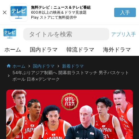
無料テレビ：ニュース＆テレビ番組
close
入手
600本以上の映画＆ドラマ見放題
Play ストアにて無料提供中
アプリ入手
ホーム
国内ドラマ
韓流ドラマ
海外ドラマ
ホーム
国内ドラマ
新着ドラマ
home
chevron_right
chevron_right
54年ぶりアジア制覇へ 開幕前ラストマッチ 男子バスケット
chevron_right
ボール 日本×デンマーク