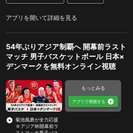
アプリを開いて詳細を見る
54年ぶりアジア制覇へ 開幕前ラスト
マッチ 男子バスケットボール 日本×
デンマークを無料オンライン視聴
もっとみる
play_circle_filled
アプリで視聴する
play_circle_filled
菊池風磨が全力応援
☆アジア杯開幕前ラ
ストマッチ男子バス