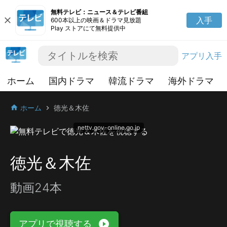
無料テレビ：ニュース＆テレビ番組
close
入手
600本以上の映画＆ドラマ見放題
Play ストアにて無料提供中
アプリ入手
ホーム
国内ドラマ
韓流ドラマ
海外ドラマ
ホーム
徳光＆木佐
home
chevron_right
nettv.gov-online.go.jp
徳光＆木佐
動画24本
play_circle_filled
アプリで視聴する