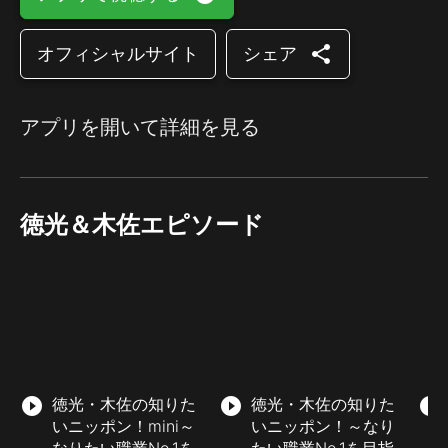
share
オフィシャルサイト
シェア
アプリを開いて詳細を見る
徳光＆木佐エピソード
play_circle_filled
徳光・木佐の知りた
play_circle_filled
徳光・木佐の知りた
play_circle_filled
いニッポン！mini～
いニッポン！～なり