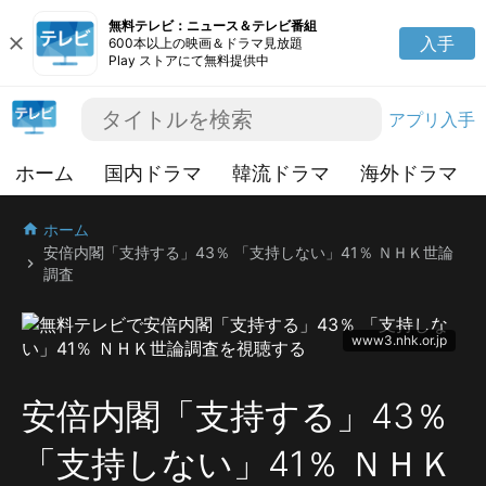
無料テレビ：ニュース＆テレビ番組
close
入手
600本以上の映画＆ドラマ見放題
Play ストアにて無料提供中
アプリ入手
ホーム
国内ドラマ
韓流ドラマ
海外ドラマ
ホーム
home
安倍内閣「支持する」43％ 「支持しない」41％ ＮＨＫ世論
chevron_right
調査
www3.nhk.or.jp
安倍内閣「支持する」43％
「支持しない」41％ ＮＨＫ