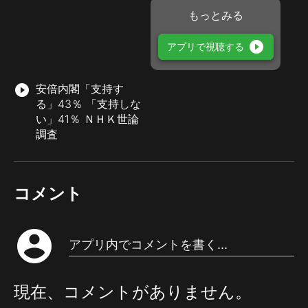
もっとみる
play_circle_filled
アプリで視聴する
play_circle_filled
安倍内閣「支持す
る」43％ 「支持しな
い」41％ ＮＨＫ世論
調査
コメント
account_circle
アプリ内でコメントを書く...
現在、コメントがありません。