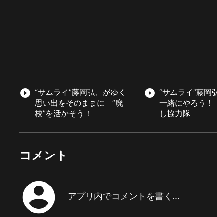
play_circle_filled
“サムライ”藤岡弘、がゆく
play_circle_filled
“サムライ”藤
思い出をそのままに “廃
一緒にやろう！
校”を活かそう！
し協力隊
コメント
account_circle
アプリ内でコメントを書く...