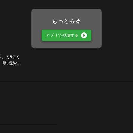
もっとみる
play_circle_filled
アプリで視聴する
岡弘、がゆく
 地域おこ