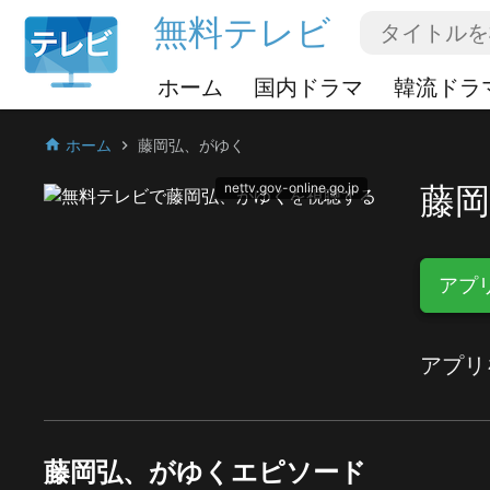
無料テレビ
ホーム
国内ドラマ
韓流ドラ
ホーム
藤岡弘、がゆく
home
chevron_right
nettv.gov-online.go.jp
藤
アプ
アプリ
藤岡弘、がゆくエピソード