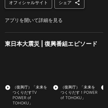
share
オフィシャルサイト
シェア
アプリを開いて詳細を見る
東日本大震災 | 復興番組エピソード
play_circle_filled
（復興庁）「未来を
play_circle_filled
（復興庁）「未来を
play_circle_filled
つくりだすTV
つくりだす！POWER
POWER of
of TOHOKU」
TOHOKU」