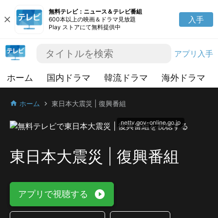
無料テレビ：ニュース＆テレビ番組
close
入手
600本以上の映画＆ドラマ見放題
Play ストアにて無料提供中
アプリ入手
ホーム
国内ドラマ
韓流ドラマ
海外ドラマ
ホーム
東日本大震災 | 復興番組
home
chevron_right
nettv.gov-online.go.jp
東日本大震災 | 復興番組
play_circle_filled
アプリで視聴する