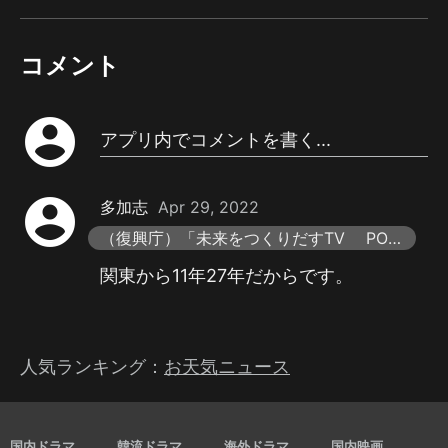
コメント
account_circle
アプリ内でコメントを書く...
account_circle
多加志
Apr 29, 2022
（復興庁）「未来をつくりだすTV POWER of TOHOKU」
関東から11年27年だからです。
人気ランキング：
お天気ニュース
国内ドラマ
韓流ドラマ
海外ドラマ
国内映画