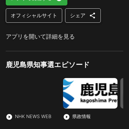
share
オフィシャルサイト
シェア
アプリを開いて詳細を見る
鹿児島県知事選エピソード
play_circle_filled
NHK NEWS WEB
play_circle_filled
県政情報