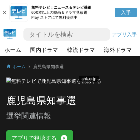
無料テレビ：ニュース＆テレビ番組
close
入手
600本以上の映画＆ドラマ見放題
Play ストアにて無料提供中
アプリ入手
ホーム
国内ドラマ
韓流ドラマ
海外ドラマ
ホーム
鹿児島県知事選
home
chevron_right
nhk.or.jp
鹿児島県知事選
選挙関連情報
play_circle_filled
アプリで視聴する