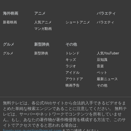
海外映画
アニメ
バラエティ
新着映画
人気アニメ
ショートアニメ
バラエティ
マンガ動画
グルメ
新型肺炎
その他
グルメ
新型肺炎
トレンド
人気YouTuber
キッズ
豆知識
ラジオ
音楽
アイドル
ペット
アウトドア
最新ニュース
映画予告
その他
無料テレビは、各公式Webサイトから合法的入手できるビデオをま
とめた単純な検索エンジンであることに注意してください。 無料テ
レビは、サーバーやネットワークでコンテンツを所有していませ
ん。もし、あなたの著作物が著作権侵害を構成する方法で、このサ
イトでアクセスできると思われる場合は、
freetvapp.question@gmail.com
までご連絡ください。