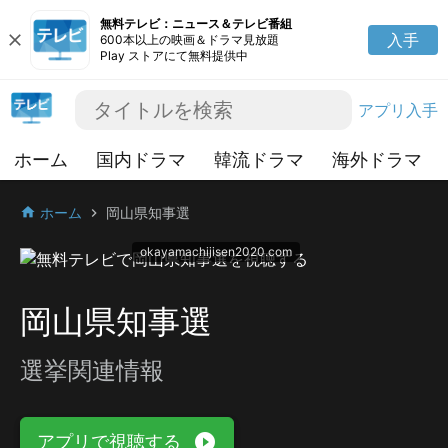
無料テレビ：ニュース＆テレビ番組
close
入手
600本以上の映画＆ドラマ見放題
Play ストアにて無料提供中
アプリ入手
ホーム
国内ドラマ
韓流ドラマ
海外ドラマ
ホーム
岡山県知事選
home
chevron_right
okayamachijisen2020.com
岡山県知事選
選挙関連情報
play_circle_filled
アプリで視聴する