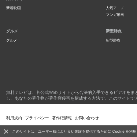
新着映画
人気アニメ
マンガ動画
グルメ
新型肺炎
グルメ
新型肺炎
無料テレビは、各公式Webサイトから合法的入手できるビデオをま
し、あなたの著作物が著作権侵害を構成する方法で、このサイトで
利用規約
プライバシー
著作権情報
お問い合わせ
close
このサイトは、ユーザー様により良い体験を提供するために Cookie を