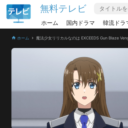
無料テレビ
ホーム
国内ドラマ
韓流ドラ
ホーム
魔法少女リリカルなのは EXCEEDS Gun Blaze Veng
home
chevron_right