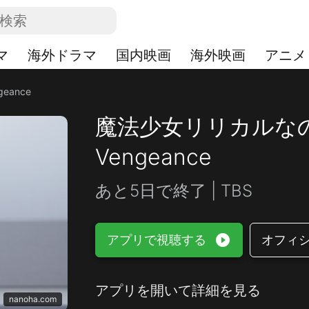
マ
海外ドラマ
国内映画
海外映画
アニメ
eance
魔法少女リリカルなのは E
Vengeance
あと5日で終了 | TBS
play_circle_filled
アプリで視聴する
オフィ
アプリを開いて詳細を見る
nanoha.com