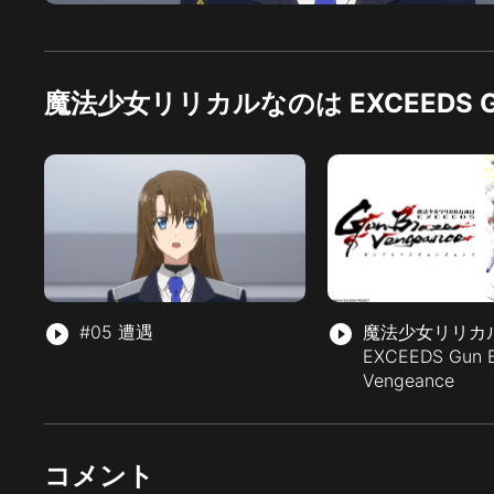
魔法少女リリカルなのは EXCEEDS Gun
play_circle_filled
#05 遭遇
play_circle_filled
魔法少女リリカ
EXCEEDS Gun B
Vengeance
コメント