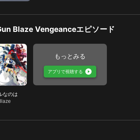
 Blaze Vengeanceエピソード
もっとみる
play_circle_filled
アプリで視聴する
ルなのは
laze