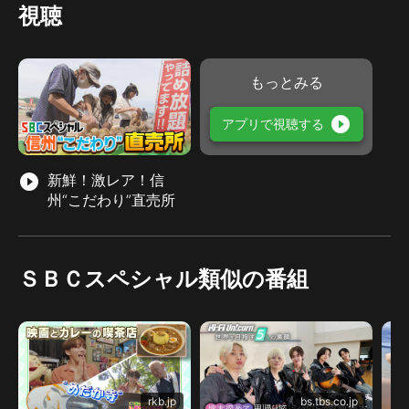
視聴
もっとみる
play_circle_filled
アプリで視聴する
play_circle_filled
新鮮！激レア！信
州“こだわり”直売所
ＳＢＣスペシャル類似の番組
rkb.jp
bs.tbs.co.jp