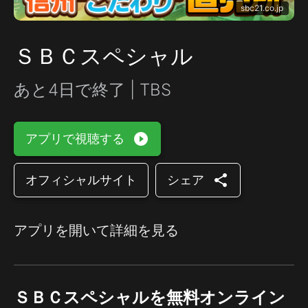
sbc21.co.jp
ＳＢＣスペシャル
あと4日で終了 | TBS
play_circle_filled
アプリで視聴する
share
オフィシャルサイト
シェア
アプリを開いて詳細を見る
ＳＢＣスペシャルを無料オンライン