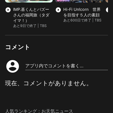
play_circle_filled
IMP.基くんとバズー
play_circle_filled
Hi-Fi Un!corn 世界
play_circle_filled
さんの福岡旅（タダ
を目指す５人の素顔
イマ！）
あと600日で終了 | TBS
あと9日で終了 | TBS
コメント
account_circle
アプリ内でコメントを書く...
現在、コメントがありません。
人気ランキング：
お天気ニュース