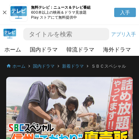
無料テレビ：ニュース＆テレビ番組
close
入手
600本以上の映画＆ドラマ見放題
Play ストアにて無料提供中
アプリ入手
ホーム
国内ドラマ
韓流ドラマ
海外ドラマ
ホーム
国内ドラマ
新着ドラマ
ＳＢＣスペシャル
home
chevron_right
chevron_right
chevron_right