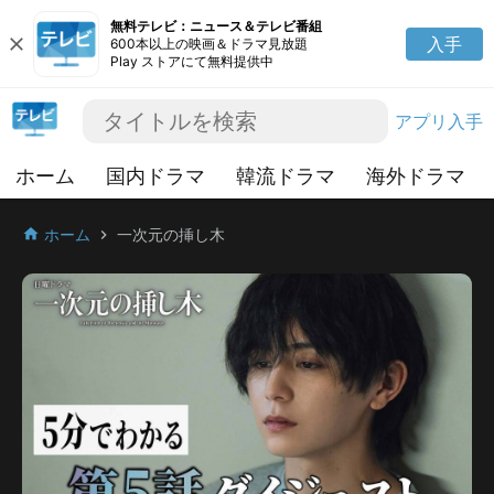
無料テレビ：ニュース＆テレビ番組
close
入手
600本以上の映画＆ドラマ見放題
Play ストアにて無料提供中
アプリ入手
ホーム
国内ドラマ
韓流ドラマ
海外ドラマ
ホーム
一次元の挿し木
home
chevron_right