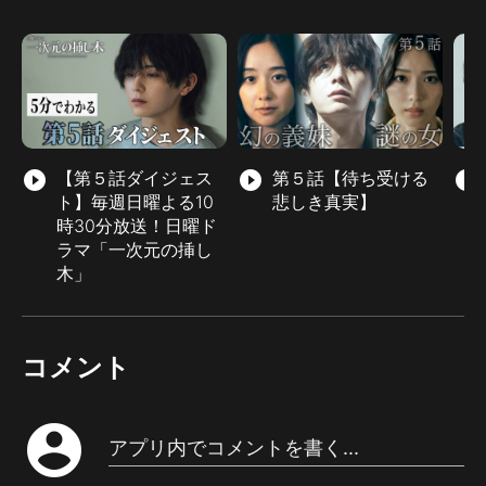
play_circle_filled
【第５話ダイジェス
play_circle_filled
第５話【待ち受ける
play_circle_filled
ト】毎週日曜よる10
悲しき真実】
時30分放送！日曜ド
ラマ「一次元の挿し
木」
コメント
account_circle
アプリ内でコメントを書く...