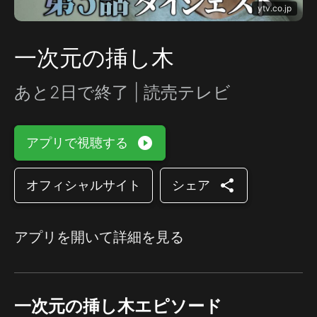
ytv.co.jp
一次元の挿し木
あと2日で終了 | 読売テレビ
play_circle_filled
アプリで視聴する
share
オフィシャルサイト
シェア
アプリを開いて詳細を見る
一次元の挿し木エピソード