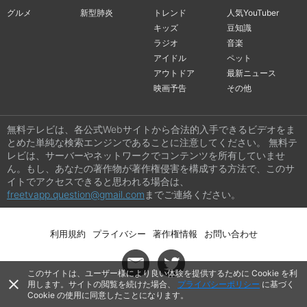
グルメ
新型肺炎
トレンド
人気YouTuber
キッズ
豆知識
ラジオ
音楽
アイドル
ペット
アウトドア
最新ニュース
映画予告
その他
無料テレビは、各公式Webサイトから合法的入手できるビデオをま
とめた単純な検索エンジンであることに注意してください。 無料テ
レビは、サーバーやネットワークでコンテンツを所有していませ
ん。もし、あなたの著作物が著作権侵害を構成する方法で、このサ
イトでアクセスできると思われる場合は、
freetvapp.question@gmail.com
までご連絡ください。
利用規約
プライバシー
著作権情報
お問い合わせ
このサイトは、ユーザー様により良い体験を提供するために Cookie を利
close
用します。サイトの閲覧を続けた場合、
プライバシーポリシー
に基づく
Cookie の使用に同意したことになります。