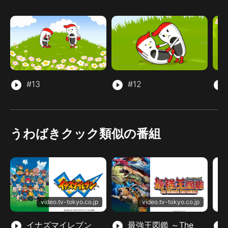
play_circle_filled
#13
play_circle_filled
#12
play_circle_filled
うわばきクック類似の番組
video.tv-tokyo.co.jp
video.tv-tokyo.co.jp
play_circle_filled
イナズマイレブン
play_circle_filled
最強王図鑑 ～The
play_circle_filled