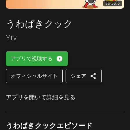
ytv.co.jp
うわばきクック
Ytv
play_circle_filled
アプリで視聴する
share
オフィシャルサイト
シェア
アプリを開いて詳細を見る
うわばきクックエピソード