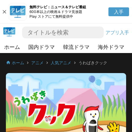
無料テレビ：ニュース＆テレビ番組
close
入手
600本以上の映画＆ドラマ見放題
Play ストアにて無料提供中
アプリ入手
ホーム
国内ドラマ
韓流ドラマ
海外ドラマ
ホーム
アニメ
人気アニメ
うわばきクック
home
chevron_right
chevron_right
chevron_right