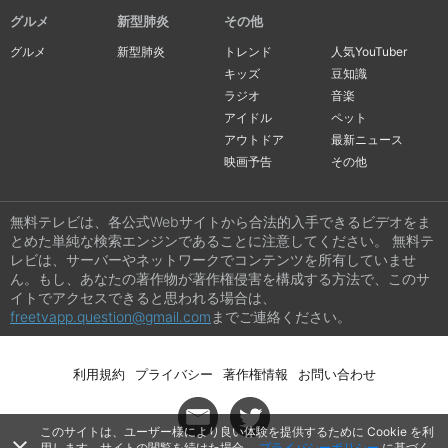
グルメ
新型肺炎
その他
グルメ
新型肺炎
トレンド
人気YouTuber
キッズ
豆知識
ラジオ
音楽
アイドル
ペット
アウトドア
最新ニュース
映画予告
その他
無料テレビは、各公式Webサイトから合法的入手できるビデオをま
とめた単純な検索エンジンであることに注意してください。 無料テ
レビは、サーバーやネットワークでコンテンツを所有していませ
ん。もし、あなたの著作物が著作権侵害を構成する方法で、このサ
イトでアクセスできると思われる場合は、
freetvapp.question@gmail.com
までご連絡ください。
利用規約
プライバシー
著作権情報
お問い合わせ
このサイトは、ユーザー様により良い体験を提供するために Cookie を利
用します。サイトの閲覧を続けた場合、
プライバシーポリシー
に基づく