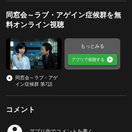
同窓会～ラブ・アゲイン症候群を無
料オンライン視聴
もっとみる
play_circle_filled
アプリで視聴する
play_circle_filled
同窓会～ラブ・アゲ
イン症候群 第7話
コメント
account_circle
アプリ内でコメントを書く...