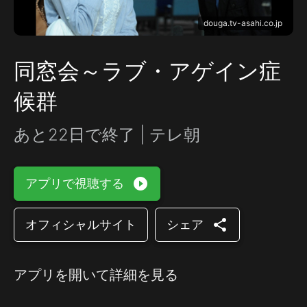
douga.tv-asahi.co.jp
同窓会～ラブ・アゲイン症
候群
あと22日で終了 | テレ朝
play_circle_filled
アプリで視聴する
share
オフィシャルサイト
シェア
アプリを開いて詳細を見る