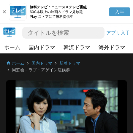
無料テレビ：ニュース＆テレビ番組
close
入手
600本以上の映画＆ドラマ見放題
Play ストアにて無料提供中
アプリ入手
ホーム
国内ドラマ
韓流ドラマ
海外ドラマ
ホーム
国内ドラマ
新着ドラマ
home
chevron_right
chevron_right
同窓会～ラブ・アゲイン症候群
chevron_right