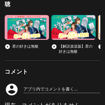
聴
play_circle_filled
君の好きは無敵
play_circle_filled
【解説放送版】君の
play_circle_filled
好きは無敵
コメント
account_circle
アプリ内でコメントを書く...