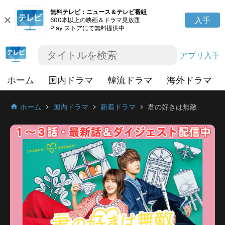
無料テレビ：ニュース＆テレビ番組
close
入手
600本以上の映画＆ドラマ見放題
Play ストアにて無料提供中
アプリ入手
ホーム
国内ドラマ
韓流ドラマ
海外ドラマ
ホーム
国内ドラマ
新着ドラマ
君の好きは無敵
home
chevron_right
chevron_right
chevron_right