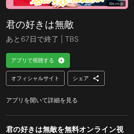
tbs.co.jp
君の好きは無敵
あと67日で終了 | TBS
play_circle_filled
アプリで視聴する
share
オフィシャルサイト
シェア
アプリを開いて詳細を見る
君の好きは無敵を無料オンライン視