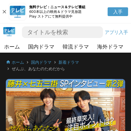
無料テレビ：ニュース＆テレビ番組
close
入手
600本以上の映画＆ドラマ見放題
Play ストアにて無料提供中
アプリ入手
ホーム
国内ドラマ
韓流ドラマ
海外ドラマ
ホーム
国内ドラマ
新着ドラマ
home
chevron_right
chevron_right
ぜんぶ、あなたのためだから
chevron_right