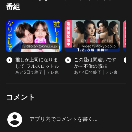
番組
video.tv-tokyo.co.jp
video.tv-tokyo.co.jp
play_circle_filled
推しが上司になりま
play_circle_filled
この愛は間違いです
play_circle_filled
して フルスロットル
か～不倫の贖罪
あと5日で終了 | テレ東
あと4日で終了 | テレ東
コメント
account_circle
アプリ内でコメントを書く...