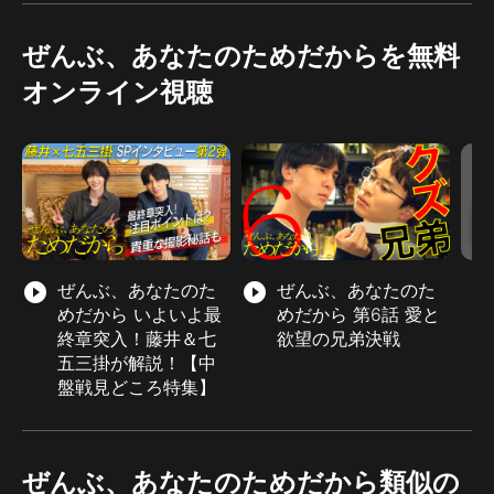
ぜんぶ、あなたのためだからを無料
オンライン視聴
play_circle_filled
ぜんぶ、あなたのた
play_circle_filled
ぜんぶ、あなたのた
めだから いよいよ最
めだから 第6話 愛と
終章突入！藤井＆七
欲望の兄弟決戦
五三掛が解説！【中
盤戦見どころ特集】
ぜんぶ、あなたのためだから類似の