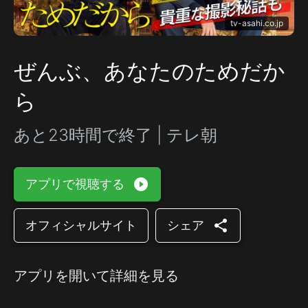
tv-asahi.co.jp
ぜんぶ、あなたのためだか
ら
あと23時間で終了 | テレ朝
play_circle_filled
アプリで視聴する
share
オフィシャルサイト
シェア
アプリを開いて詳細を見る