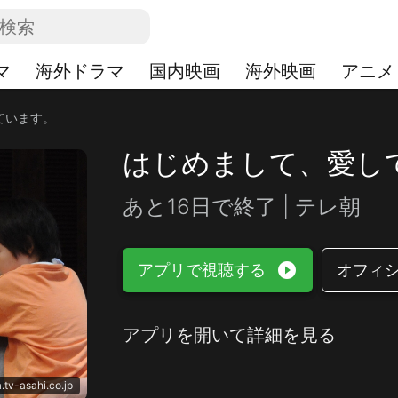
マ
海外ドラマ
国内映画
海外映画
アニメ
ています。
はじめまして、愛し
あと16日で終了 | テレ朝
play_circle_filled
アプリで視聴する
オフィ
アプリを開いて詳細を見る
.tv-asahi.co.jp