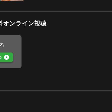
料オンライン視聴
る
play_circle_filled
る