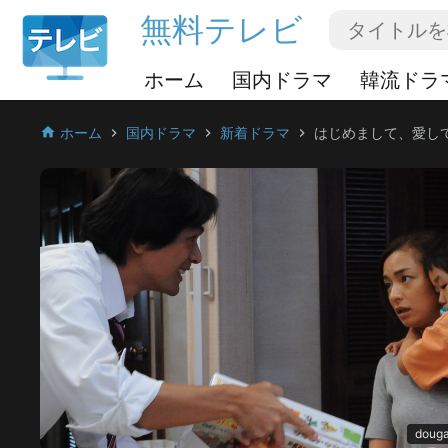
無料テレビ
ホーム
国内ドラマ
韓流ドラ
ホーム
国内ドラマ
新着ドラマ
はじめまして、愛し
home
chevron_right
chevron_right
chevron_right
douga