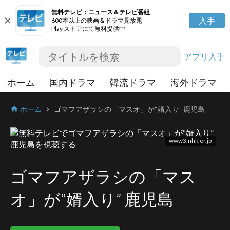
無料テレビ：ニュース＆テレビ番組
close
入手
600本以上の映画＆ドラマ見放題
Play ストアにて無料提供中
アプリ入手
ホーム
国内ドラマ
韓流ドラマ
海外ドラマ
ホーム
ゴマフアザラシの「マスオ」が“婿入り” 鹿児島
home
chevron_right
www3.nhk.or.jp
ゴマフアザラシの「マス
オ」が“婿入り” 鹿児島