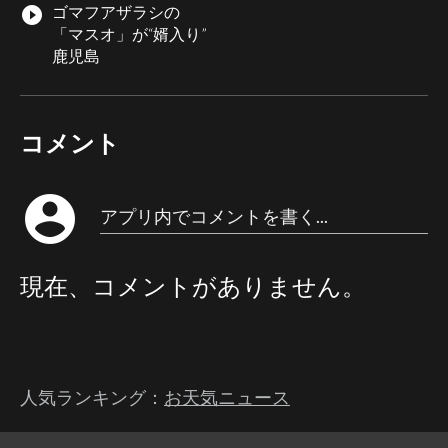
ゴマフアザラシの
play_circle_filled
「マスオ」が“婿入り”
鹿児島
コメント
account_circle
アプリ内でコメントを書く...
現在、コメントがありません。
人気ランキング：
お天気ニュース