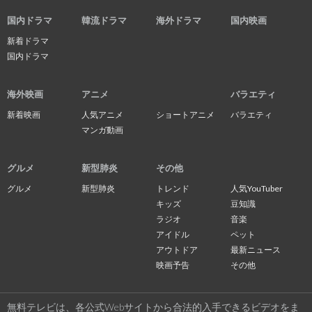
国内ドラマ
韓流ドラマ
海外ドラマ
国内映画
新着ドラマ
国内ドラマ
海外映画
アニメ
バラエティ
新着映画
人気アニメ
ショートアニメ
バラエティ
マンガ動画
グルメ
新型肺炎
その他
グルメ
新型肺炎
トレンド
人気YouTuber
キッズ
豆知識
ラジオ
音楽
アイドル
ペット
アウトドア
最新ニュース
映画予告
その他
無料テレビは、各公式Webサイトから合法的入手できるビデオをま