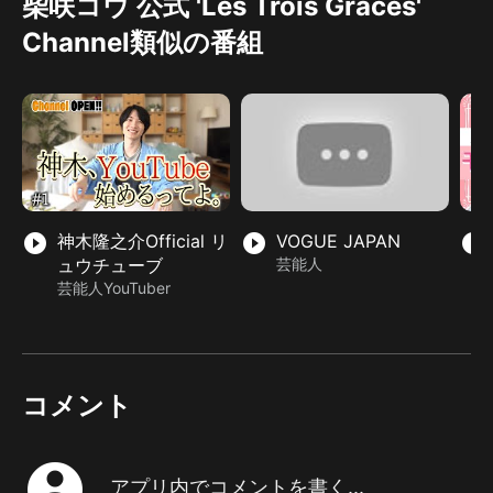
柴咲コウ 公式 'Les Trois Graces'
Channel類似の番組
play_circle_filled
神木隆之介Official リ
play_circle_filled
VOGUE JAPAN
play_circle_filled
ュウチューブ
芸能人
芸能人YouTuber
コメント
account_circle
アプリ内でコメントを書く...