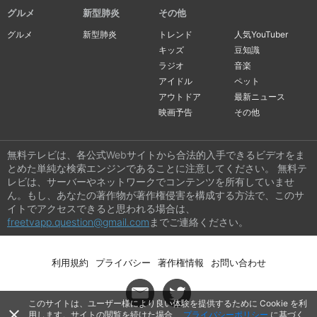
グルメ
新型肺炎
その他
グルメ
新型肺炎
トレンド
人気YouTuber
キッズ
豆知識
ラジオ
音楽
アイドル
ペット
アウトドア
最新ニュース
映画予告
その他
無料テレビは、各公式Webサイトから合法的入手できるビデオをま
とめた単純な検索エンジンであることに注意してください。 無料テ
レビは、サーバーやネットワークでコンテンツを所有していませ
ん。もし、あなたの著作物が著作権侵害を構成する方法で、このサ
イトでアクセスできると思われる場合は、
freetvapp.question@gmail.com
までご連絡ください。
利用規約
プライバシー
著作権情報
お問い合わせ
このサイトは、ユーザー様により良い体験を提供するために Cookie を利
close
用します。サイトの閲覧を続けた場合、
プライバシーポリシー
に基づく