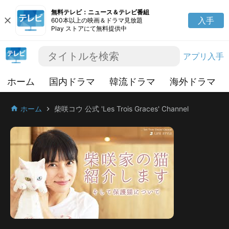
無料テレビ：ニュース＆テレビ番組
close
入手
600本以上の映画＆ドラマ見放題
Play ストアにて無料提供中
アプリ入手
ホーム
国内ドラマ
韓流ドラマ
海外ドラマ
ホーム
柴咲コウ 公式 'Les Trois Graces' Channel
home
chevron_right