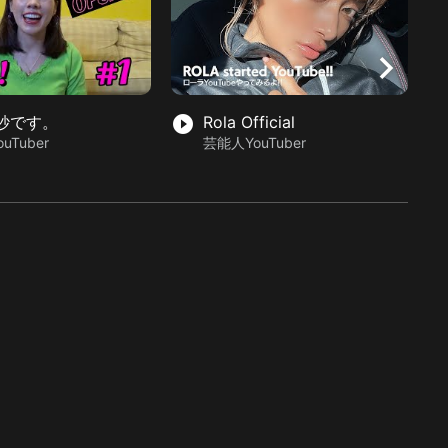
chevron_right
紗です。
play_circle_filled
Rola Official
play_circle_fil
uTuber
芸能人YouTuber