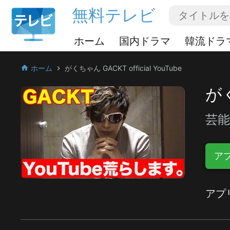
無料テレビ
ホーム
国内ドラマ
韓流ドラ
ホーム
がくちゃん GACKT official YouTube
home
chevron_right
がく
芸能
ア
アプ