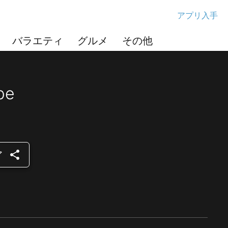
アプリ入手
バラエティ
グルメ
その他
be
share
ア