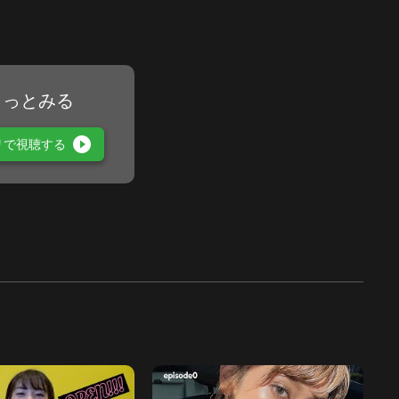
もっとみる
play_circle_filled
リで視聴する