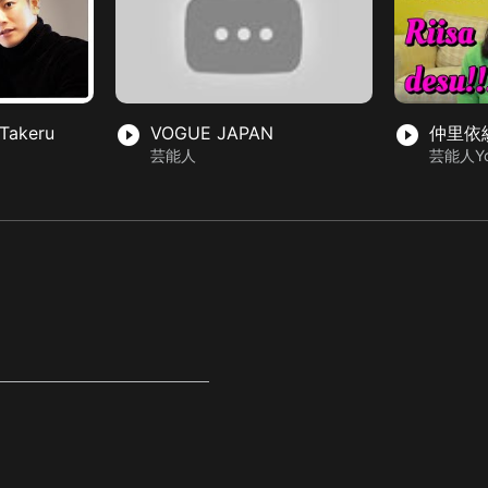
Takeru
play_circle_filled
VOGUE JAPAN
play_circle_filled
仲里依
芸能人
芸能人Yo