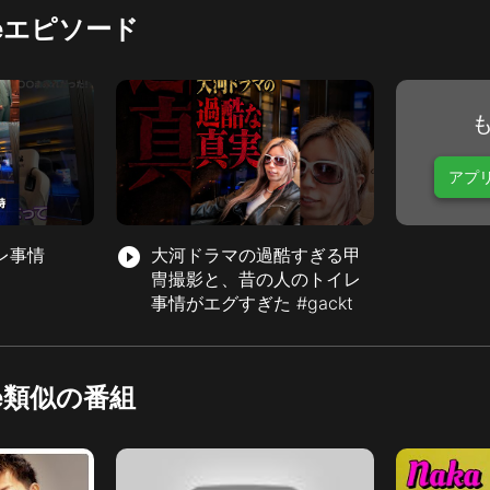
ubeエピソード
アプ
レ事情
play_circle_filled
大河ドラマの過酷すぎる甲
冑撮影と、昔の人のトイレ
事情がエグすぎた #gackt
ube類似の番組