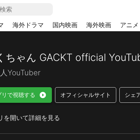
マ
海外ドラマ
国内映画
海外映画
アニメ
ちゃん GACKT official YouTu
人YouTuber
play_circle_filled
プリで視聴する
オフィシャルサイト
シェ
リを開いて詳細を見る