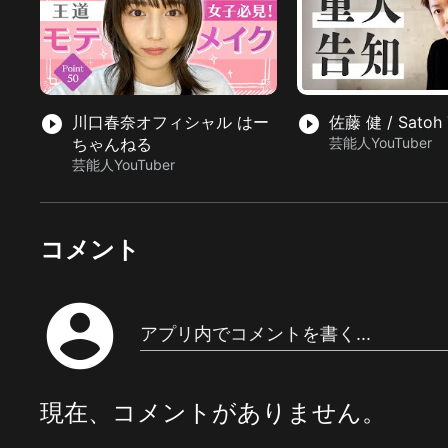
play_circle_filled
川口春奈オフィシャル はー
play_circle_filled
佐藤 健 / Satoh 
ちゃんねる
芸能人YouTuber
芸能人YouTuber
コメント
account_circle
アプリ内でコメントを書く...
現在、コメントがありません。