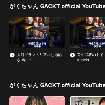
がくちゃん GACKT official YouT
play_circle_filled
大河ドラマのリアルな過酷
play_circle_filled
昔の武将のトイ
さ #gackt
#gackt
がくちゃん GACKT official YouT