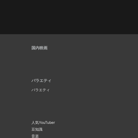
国内映画
バラエティ
バラエティ
人気YouTuber
豆知識
音楽