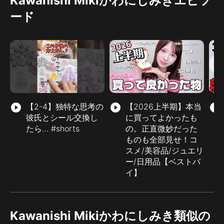
Kawanishi Mikiかわにしみきエピソ
ード
play_circle_filled
【2-4】独特な思考の
play_circle_filled
【2026上半期】本当
play_circle_filled
彼氏とシール交換し
に買ってよかったも
たら… #shorts
の。正直微妙だった
ものも全部見せ！コ
スメ/美容品/ジュエリ
ー/日用品【ベストバ
イ】
Kawanishi Mikiかわにしみき類似の