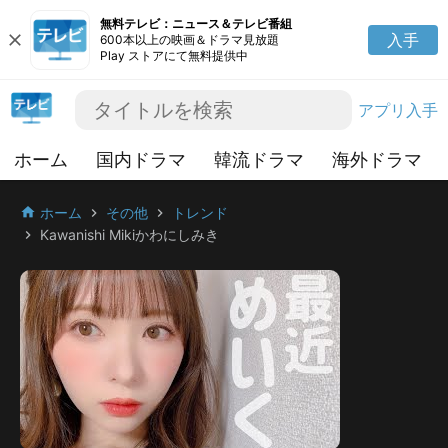
無料テレビ：ニュース＆テレビ番組
close
入手
600本以上の映画＆ドラマ見放題
Play ストアにて無料提供中
アプリ入手
ホーム
国内ドラマ
韓流ドラマ
海外ドラマ
ホーム
その他
トレンド
home
chevron_right
chevron_right
Kawanishi Mikiかわにしみき
chevron_right