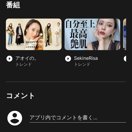
番組
play_circle_filled
アオイの。
play_circle_filled
SekineRisa
play_circle_filled
トレンド
トレンド
コメント
account_circle
アプリ内でコメントを書く...