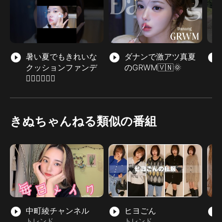
play_circle_filled
暑い夏でもきれいな
play_circle_filled
ダナンで激アツ真夏
play_circle_filled
クッションファンデ
のGRWM🇻🇳🌞
❤️‍🔥❤️‍🔥❤️‍🔥
きぬちゃんねる類似の番組
play_circle_filled
中町綾チャンネル
play_circle_filled
ヒヨごん
play_circle_filled
トレンド
トレンド