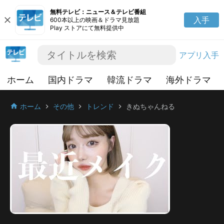
無料テレビ：ニュース＆テレビ番組
close
入手
600本以上の映画＆ドラマ見放題
Play ストアにて無料提供中
アプリ入手
ホーム
国内ドラマ
韓流ドラマ
海外ドラマ
ホーム
その他
トレンド
きぬちゃんねる
home
chevron_right
chevron_right
chevron_right