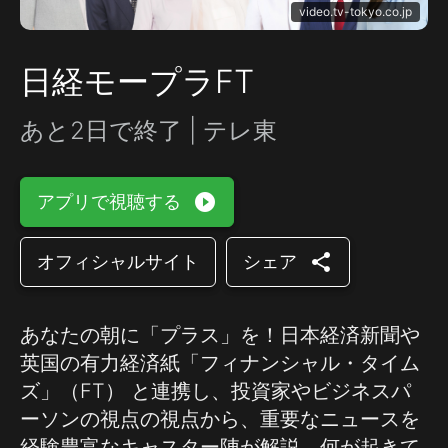
video.tv-tokyo.co.jp
日経モープラFT
あと2日で終了 | テレ東
play_circle_filled
アプリで視聴する
share
オフィシャルサイト
シェア
あなたの朝に「プラス」を！日本経済新聞や
英国の有力経済紙「フィナンシャル・タイム
ズ」（FT） と連携し、投資家やビジネスパ
ーソンの視点の視点から、重要なニュースを
経験豊富なキャスター陣が解説、何が起きて