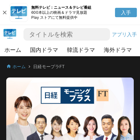
無料テレビ：ニュース＆テレビ番組
close
入手
600本以上の映画＆ドラマ見放題
Play ストアにて無料提供中
アプリ入手
ホーム
国内ドラマ
韓流ドラマ
海外ドラマ
ホーム
日経モープラFT
home
chevron_right