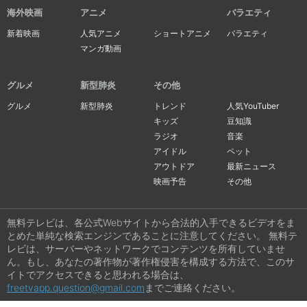
海外映画
アニメ
バラエティ
新着映画
人気アニメ
ショートアニメ
バラエティ
マンガ動画
グルメ
新型肺炎
その他
グルメ
新型肺炎
トレンド
人気YouTuber
キッズ
豆知識
ラジオ
音楽
アイドル
ペット
アウトドア
最新ニュース
映画予告
その他
無料テレビは、各公式Webサイトから合法的入手できるビデオをま
とめた単純な検索エンジンであることに注意してください。 無料テ
レビは、サーバーやネットワークでコンテンツを所有していませ
ん。もし、あなたの著作物が著作権侵害を構成する方法で、このサ
イトでアクセスできると思われる場合は、
freetvapp.question@gmail.com
までご連絡ください。