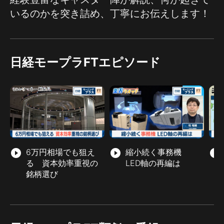
いるのかを突き詰め、丁寧にお伝えします！
日経モープラFTエピソード
play_circle_filled
6万円相場でも狙え
play_circle_filled
縮小続く事務機
play_circle_filled
る 資本効率重視の
LED軸の再編は
銘柄選び