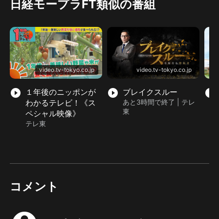
日経モープラFT類似の番組
video.tv-tokyo.co.jp
video.tv-tokyo.co.jp
play_circle_filled
１年後のニッポンが
play_circle_filled
ブレイクスルー
play_circle_filled
わかるテレビ！《ス
あと3時間で終了 | テレ
東
ペシャル映像》
テレ東
コメント