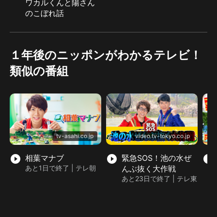
ワカルくんと陽さん
のこぼれ話
１年後のニッポンがわかるテレビ！
類似の番組
tv-asahi.co.jp
video.tv-tokyo.co.jp
play_circle_filled
相葉マナブ
play_circle_filled
緊急SOS！池の水ぜ
play_circle_filled
あと1日で終了 | テレ朝
んぶ抜く大作戦
あと23日で終了 | テレ東