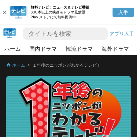
無料テレビ：ニュース＆テレビ番組
close
入手
600本以上の映画＆ドラマ見放題
Play ストアにて無料提供中
アプリ入手
ホーム
国内ドラマ
韓流ドラマ
海外ドラマ
ホーム
１年後のニッポンがわかるテレビ！
home
chevron_right