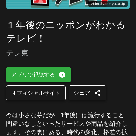
video.tv-tokyo.co.jp
１年後のニッポンがわかる
テレビ！
テレ東
play_circle_filled
アプリで視聴する
share
オフィシャルサイト
シェア
今は小さな芽だが、1年後には流行すること
間違いなしといったサービスや商品を紹介し
ます。その裏にある、時代の変化、格差の拡