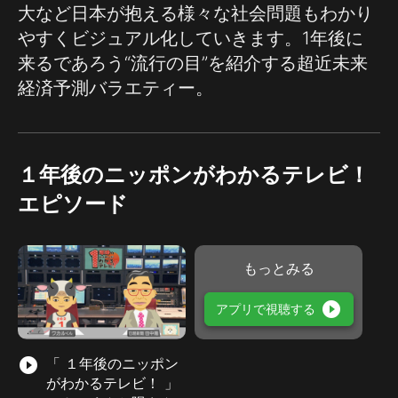
大など日本が抱える様々な社会問題もわかり
やすくビジュアル化していきます。1年後に
来るであろう“流行の目”を紹介する超近未来
経済予測バラエティー。
１年後のニッポンがわかるテレビ！
エピソード
もっとみる
play_circle_filled
アプリで視聴する
play_circle_filled
「 １年後のニッポン
がわかるテレビ！ 」