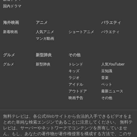
国内ドラマ
海外映画
アニメ
バラエティ
新着映画
人気アニメ
ショートアニメ
バラエティ
マンガ動画
グルメ
新型肺炎
その他
グルメ
新型肺炎
トレンド
人気YouTuber
キッズ
豆知識
ラジオ
音楽
アイドル
ペット
アウトドア
最新ニュース
映画予告
その他
無料テレビは、各公式Webサイトから合法的入手できるビデオをま
とめた単純な検索エンジンであることに注意してください。 無料テ
レビは、サーバーやネットワークでコンテンツを所有していませ
ん。もし、あなたの著作物が著作権侵害を構成する方法で、このサ