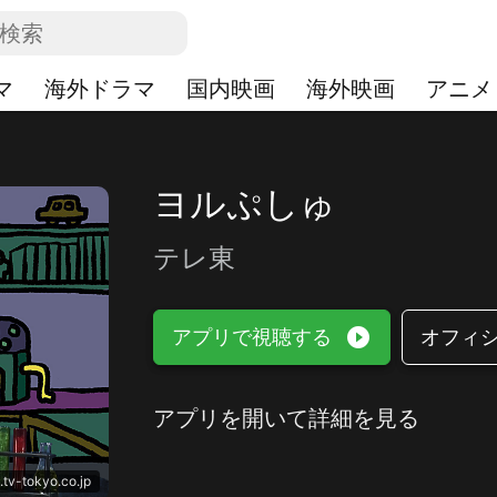
マ
海外ドラマ
国内映画
海外映画
アニメ
ヨルぷしゅ
テレ東
play_circle_filled
アプリで視聴する
オフィ
アプリを開いて詳細を見る
.tv-tokyo.co.jp