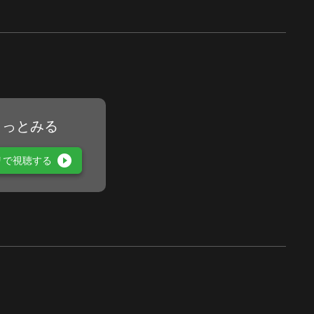
もっとみる
play_circle_filled
リで視聴する