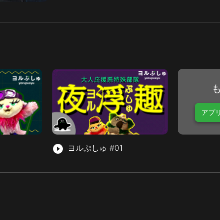
アプ
play_circle_filled
ヨルぷしゅ #01