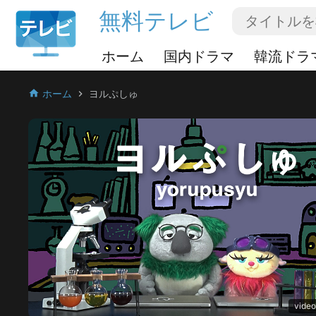
無料テレビ
ホーム
国内ドラマ
韓流ドラ
ホーム
ヨルぷしゅ
home
chevron_right
video