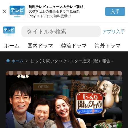
無料テレビ：ニュース＆テレビ番組
close
入手
600本以上の映画＆ドラマ見放題
Play ストアにて無料提供中
アプリ入手
ホーム
国内ドラマ
韓流ドラマ
海外ドラマ
ホーム
じっくり聞いタロウ～スター近況（秘）報告～
home
chevron_right