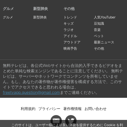
グルメ
新型肺炎
その他
グルメ
新型肺炎
トレンド
人気YouTuber
キッズ
豆知識
ラジオ
音楽
アイドル
ペット
アウトドア
最新ニュース
映画予告
その他
無料テレビは、各公式Webサイトから合法的入手できるビデオをま
とめた単純な検索エンジンであることに注意してください。 無料テ
レビは、サーバーやネットワークでコンテンツを所有していませ
ん。もし、あなたの著作物が著作権侵害を構成する方法で、このサ
イトでアクセスできると思われる場合は、
freetvapp.question@gmail.com
までご連絡ください。
利用規約
プライバシー
著作権情報
お問い合わせ
このサイトは、ユーザー様により良い体験を提供するために Cookie を利