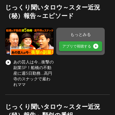
じっくり聞いタロウ～スター近況
（秘）報告～エピソード
もっとみる
play_circle_filled
アプリで視聴する
play_circle_filled
あの芸人は今…衝撃の
副業SP！船橋の不動
産に週5日勤務…高円
寺のスナックで雇わ
れママ
じっくり聞いタロウ～スター近況