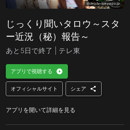
video.tv-tokyo.co.jp
じっくり聞いタロウ～スタ
ー近況（秘）報告～
あと5日で終了 | テレ東
play_circle_filled
アプリで視聴する
share
オフィシャルサイト
シェア
アプリを開いて詳細を見る