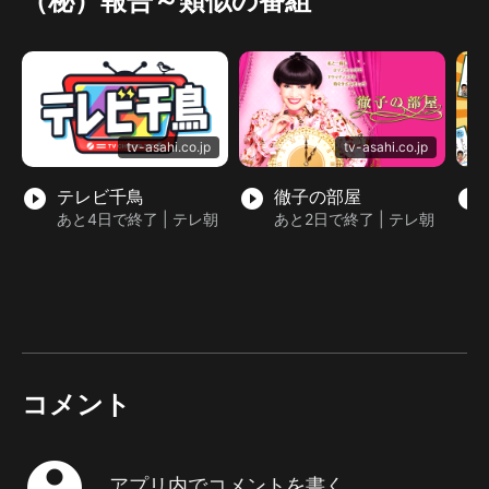
（秘）報告～類似の番組
tv-asahi.co.jp
tv-asahi.co.jp
play_circle_filled
テレビ千鳥
play_circle_filled
徹子の部屋
play_circle_filled
あと4日で終了 | テレ朝
あと2日で終了 | テレ朝
コメント
account_circle
アプリ内でコメントを書く...