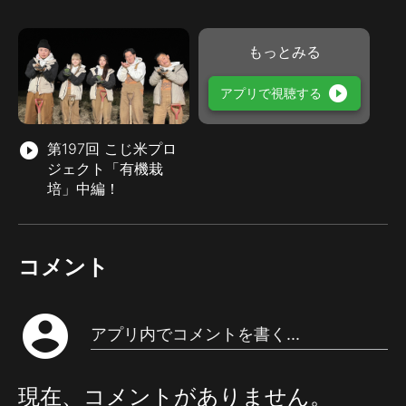
もっとみる
play_circle_filled
アプリで視聴する
play_circle_filled
第197回 こじ米プロ
ジェクト「有機栽
培」中編！
コメント
account_circle
アプリ内でコメントを書く...
現在、コメントがありません。