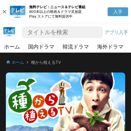
無料テレビ：ニュース＆テレビ番組
close
入手
600本以上の映画＆ドラマ見放題
Play ストアにて無料提供中
アプリ入手
ホーム
国内ドラマ
韓流ドラマ
海外ドラマ
ホーム
種から植えるTV
home
chevron_right