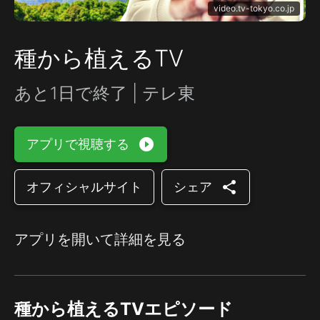
video.tv-tokyo.co.jp
種から植えるTV
あと1日で終了 | テレ東
play_circle_filled
アプリで視聴する
share
オフィシャルサイト
シェア
アプリを開いて詳細を見る
種から植えるTVエピソード