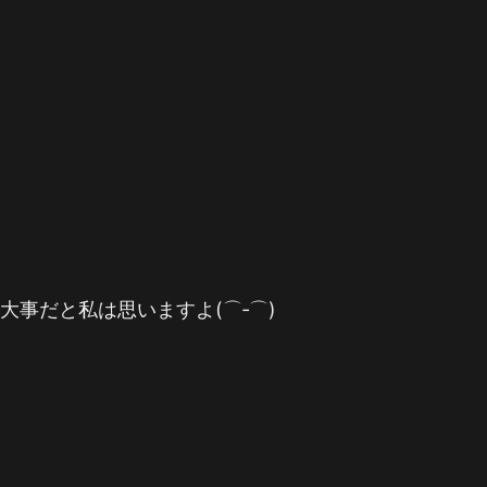
事だと私は思いますよ(⌒‐⌒)