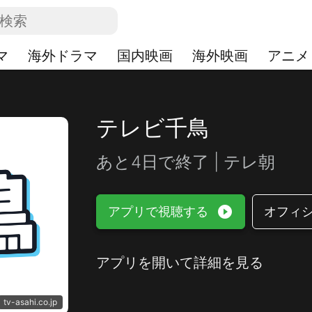
マ
海外ドラマ
国内映画
海外映画
アニメ
テレビ千鳥
あと4日で終了 | テレ朝
play_circle_filled
アプリで視聴する
オフィ
アプリを開いて詳細を見る
tv-asahi.co.jp