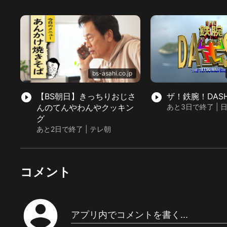
bs-asahi.co.jp
play_circle_filled
【BS朝日】きっちりおじさ
play_circle_filled
ザ！鉄腕！DASH
んのてんやわんやクッキン
あと3日で終了 | 
グ
あと2日で終了 | テレ朝
コメント
account_circle
アプリ内でコメントを書く...