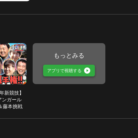
もっとみる
play_circle_filled
アプリで視聴する
午年新競技】
 アンガール
＆藤本挑戦