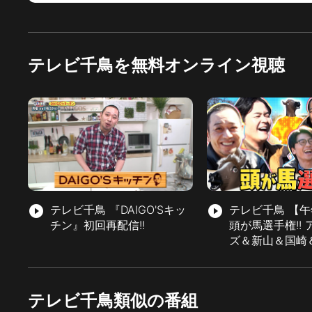
テレビ千鳥を無料オンライン視聴
play_circle_filled
テレビ千鳥 『DAIGO'Sキッ
play_circle_filled
テレビ千鳥 【
チン』初回再配信!!
頭が馬選手権!!
ズ＆新山＆国崎
テレビ千鳥類似の番組