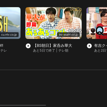
cu.ntv.co.jp
bs-asahi.co.jp
!!
play_circle_filled
【BS朝日】家呑み華大
play_circle_filled
有吉ク
日テレ
あと5日で終了 | テレ朝
あと2日