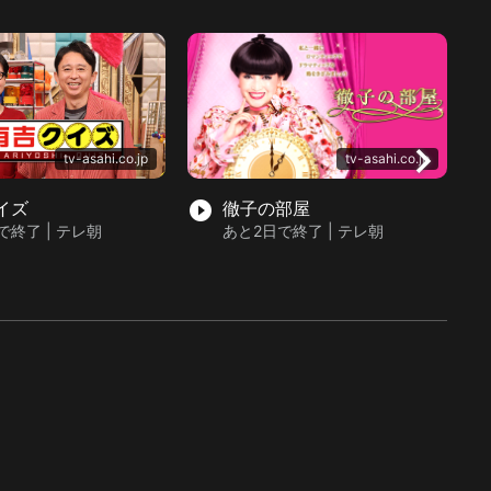
chevron_right
tv-asahi.co.jp
tv-asahi.co.jp
イズ
play_circle_filled
徹子の部屋
play_circle_fil
で終了 | テレ朝
あと2日で終了 | テレ朝