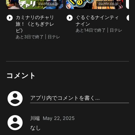
cu.ntv.co.jp
cu.ntv.co.jp
play_circle_filled
カミナリのチャリ
play_circle_filled
ぐるぐるナインティ
play_circle_filled
旅！《とちぎテレ
ナイン
ビ》
あと14日で終了 | 日テレ
あと3日で終了 | 日テレ
コメント
account_circle
アプリ内でコメントを書く...
account_circle
川端
May 22, 2025
なし