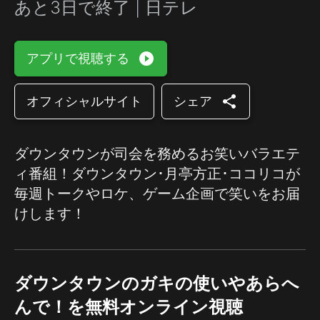
あと3日で終了 | 日テレ
play_circle_filled
アプリで視聴する
share
オフィシャルサイト
シェア
ダウンタウンが司会を務めるお笑いバラエテ
ィ番組！ダウンタウン･月亭方正･ココリコが
毎週トークやロケ、ゲーム企画で笑いをお届
けします！
ダウンタウンのガキの使いやあらへ
んで！を無料オンライン視聴