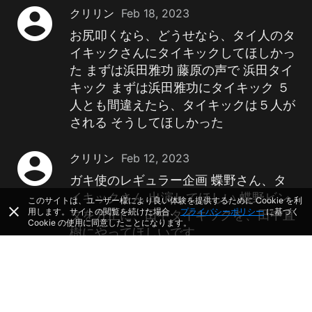
account_circle
クリリン
Feb 18, 2023
お尻叩くなら、どうせなら、タイ人のタ
イキックさんにタイキックしてほしかっ
た まずは浜田雅功 藤原の声で 浜田タイ
キック まずは浜田雅功にタイキック ５
人とも間違えたら、タイキックは５人が
される そうしてほしかった
account_circle
クリリン
Feb 12, 2023
ガキ使のレギュラー企画 蝶野さん、タ
イキックさん 出演してほしい 蝶野ビン
このサイトは、ユーザー様により良い体験を提供するために Cookie を利
close
用します。サイトの閲覧を続けた場合、
プライバシーポリシー
に基づく
タを方正に、田中タイキックを、田中直
Cookie の使用に同意したことになります。
樹にやってほしいです
account_circle
クリリン
Nov 20, 2022
先週のガキ使 最後、浜田雅功が、最優
秀の田中直樹に表彰状をプレゼントし、