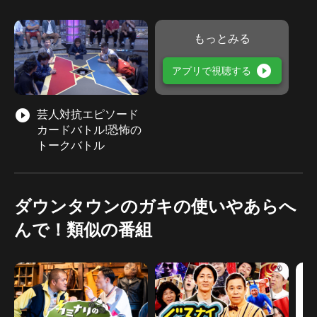
もっとみる
play_circle_filled
アプリで視聴する
play_circle_filled
芸人対抗エピソード
カードバトル!恐怖の
トークバトル
ダウンタウンのガキの使いやあらへ
んで！類似の番組