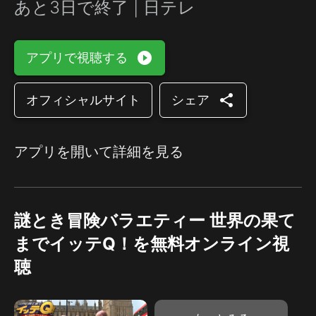
あと3日で終了 | 日テレ
play_circle_filled
アプリで視聴する
share
オフィシャルサイト
シェア
アプリを開いて詳細を見る
謎とき冒険バラエティー 世界の果て
までイッテQ！を無料オンライン視
聴