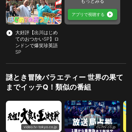
もっとみる
play_circle_filled
アプリで視聴する
play_circle_filled
大好評【出川はじめ
てのおつかいSP】ロ
ンドンで爆笑珍英語
SP
謎とき冒険バラエティー 世界の果て
までイッテQ！類似の番組
video.tv-tokyo.co.jp
cu.ntv.co.jp