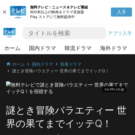
無料テレビ：ニュース＆テレビ番組
close
入手
600本以上の映画＆ドラマ見放題
Play ストアにて無料提供中
アプリ入手
ホーム
国内ドラマ
韓流ドラマ
海外ドラマ
ホーム
国内ドラマ
新着ドラマ
home
chevron_right
chevron_right
謎とき冒険バラエティー 世界の果てまでイッテQ！
chevron_right
cu.ntv.co.jp
謎とき冒険バラエティー 世
界の果てまでイッテQ！