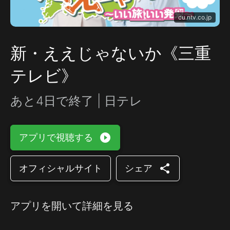
cu.ntv.co.jp
新・ええじゃないか《三重
テレビ》
あと4日で終了 | 日テレ
play_circle_filled
アプリで視聴する
share
オフィシャルサイト
シェア
アプリを開いて詳細を見る