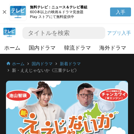
無料テレビ：ニュース＆テレビ番組
close
入手
600本以上の映画＆ドラマ見放題
Play ストアにて無料提供中
アプリ入手
ホーム
国内ドラマ
韓流ドラマ
海外ドラマ
ホーム
国内ドラマ
新着ドラマ
home
chevron_right
chevron_right
新・ええじゃないか《三重テレビ》
chevron_right