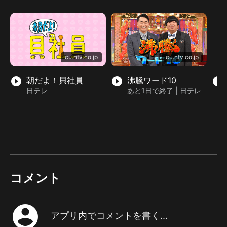
cu.ntv.co.jp
cu.ntv.co.jp
play_circle_filled
朝だよ！貝社員
play_circle_filled
沸騰ワード10
play_circle_filled
日テレ
あと1日で終了 | 日テレ
コメント
account_circle
アプリ内でコメントを書く...