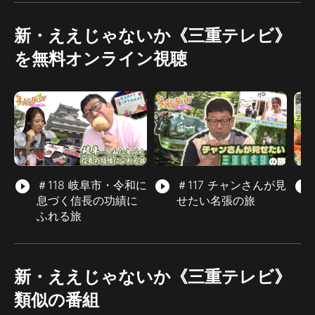
新・ええじゃないか《三重テレビ》
を無料オンライン視聴
play_circle_filled
＃118 岐阜市・令和に
play_circle_filled
＃117 チャンさんが見
play_circle_filled
息づく信長の功績に
せたい名張の旅
ふれる旅
新・ええじゃないか《三重テレビ》
類似の番組