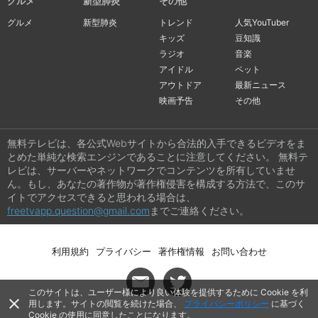
グルメ
新型肺炎
その他
グルメ
新型肺炎
トレンド
人気YouTuber
キッズ
豆知識
ラジオ
音楽
アイドル
ペット
アウトドア
最新ニュース
映画予告
その他
無料テレビは、各公式Webサイトから合法的入手できるビデオをま
とめた単純な検索エンジンであることに注意してください。 無料テ
レビは、サーバーやネットワークでコンテンツを所有していませ
ん。もし、あなたの著作物が著作権侵害を構成する方法で、このサ
イトでアクセスできると思われる場合は、
freetvapp.question@gmail.com
までご連絡ください。
利用規約
プライバシー
著作権情報
お問い合わせ
このサイトは、ユーザー様により良い体験を提供するために Cookie を利
close
用します。サイトの閲覧を続けた場合、
プライバシーポリシー
に基づく
Cookie の使用に同意したことになります。