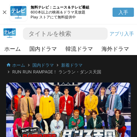
無料テレビ：ニュース＆テレビ番組
close
入手
600本以上の映画＆ドラマ見放題
Play ストアにて無料提供中
アプリ入手
ホーム
国内ドラマ
韓流ドラマ
海外ドラマ
ホーム
国内ドラマ
新着ドラマ
home
chevron_right
chevron_right
RUN RUN RAMPAGE！ ランラン・ダンス天国
chevron_right