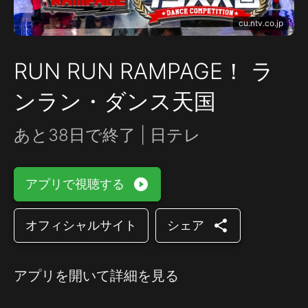
cu.ntv.co.jp
RUN RUN RAMPAGE！ ラ
ンラン・ダンス天国
あと38日で終了 | 日テレ
play_circle_filled
アプリで視聴する
share
オフィシャルサイト
シェア
アプリを開いて詳細を見る