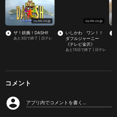
cu.ntv.co.jp
cu.ntv.co.jp
play_circle_filled
ザ！鉄腕！DASH!!
play_circle_filled
いしかわ ワン！！
play_circle_filled
あと3日で終了 | 日テレ
ダフルジャーニー
《テレビ金沢》
あと15日で終了 | 日テレ
コメント
account_circle
アプリ内でコメントを書く...