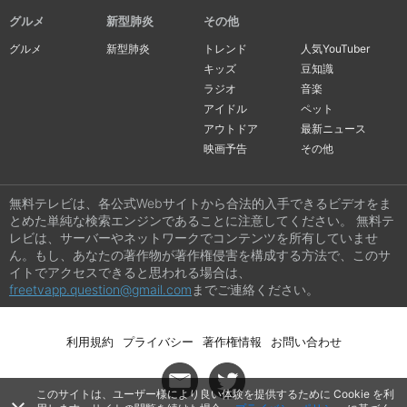
グルメ
新型肺炎
その他
グルメ
新型肺炎
トレンド
人気YouTuber
キッズ
豆知識
ラジオ
音楽
アイドル
ペット
アウトドア
最新ニュース
映画予告
その他
無料テレビは、各公式Webサイトから合法的入手できるビデオをま
とめた単純な検索エンジンであることに注意してください。 無料テ
レビは、サーバーやネットワークでコンテンツを所有していませ
ん。もし、あなたの著作物が著作権侵害を構成する方法で、このサ
イトでアクセスできると思われる場合は、
freetvapp.question@gmail.com
までご連絡ください。
利用規約
プライバシー
著作権情報
お問い合わせ
このサイトは、ユーザー様により良い体験を提供するために Cookie を利