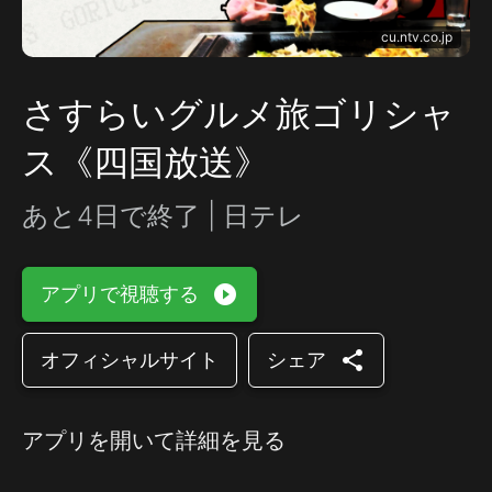
cu.ntv.co.jp
さすらいグルメ旅ゴリシャ
ス《四国放送》
あと4日で終了 | 日テレ
play_circle_filled
アプリで視聴する
share
オフィシャルサイト
シェア
アプリを開いて詳細を見る