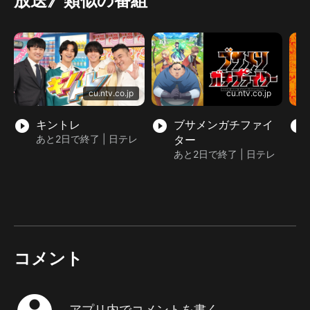
放送》類似の番組
cu.ntv.co.jp
cu.ntv.co.jp
play_circle_filled
キントレ
play_circle_filled
ブサメンガチファイ
play_circle_filled
あと2日で終了 | 日テレ
ター
あと2日で終了 | 日テレ
コメント
アプリ内でコメントを書く...