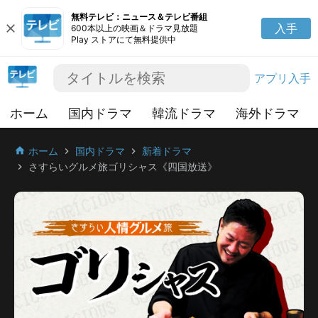
無料テレビ：ニュース＆テレビ番組
close
入手
600本以上の映画＆ドラマ見放題
Play ストアにて無料提供中
アプリ入手
ホーム
国内ドラマ
韓流ドラマ
海外ドラマ
ホーム
国内ドラマ
新着ドラマ
home
chevron_right
chevron_right
さすらいグルメ旅ゴリシャス《四国放送》
chevron_right