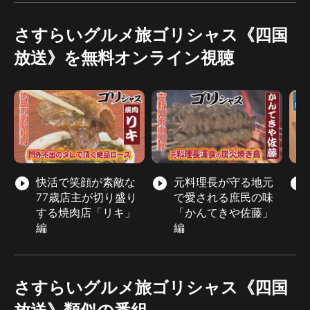
さすらいグルメ旅ゴリシャス《四国
放送》を無料オンライン視聴
play_circle_filled
快活で笑顔が素敵な
play_circle_filled
元料理長が守る地元
play_circle_filled
77歳店主が切り盛り
で愛される庶民の味
する焼肉店「リキ」
「かんてきや佐藤」
編
編
さすらいグルメ旅ゴリシャス《四国