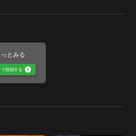
もっとみる
play_circle_filled
リで視聴する