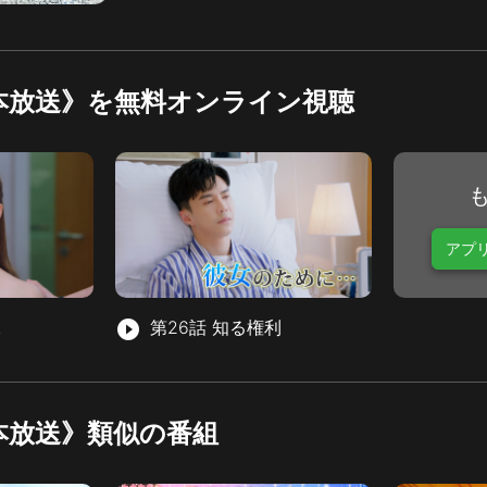
本放送》を無料オンライン視聴
アプ
二
play_circle_filled
第26話 知る権利
本放送》類似の番組