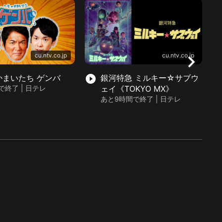
chevron_right
cu.ntv.co.jp
cu.ntv.co.jp
かまいたち ゲンバ
play_circle_filled
銀河特急 ミルキー☆サブウ
play_circle_fil
で終了 | 日テレ
ェイ《TOKYO MX》
あと9時間で終了 | 日テレ