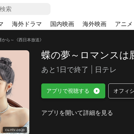
マ
海外ドラマ
国内映画
海外映画
アニメ
唇から～《西日本放送》
蝶の夢～ロマンスは
あと1日で終了 | 日テレ
play_circle_filled
アプリで視聴する
オフィ
アプリを開いて詳細を見る
cu.ntv.co.jp