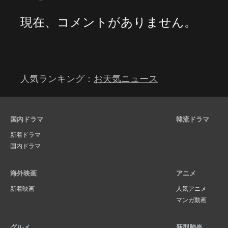
現在、コメントがありません。
人気ランキング：
お天気ニュース
国内ドラマ
韓流ドラマ
新着ドラマ
国内ドラマ
海外映画
アニメ
新着映画
人気アニメ
マンガ動画
グルメ
新型肺炎