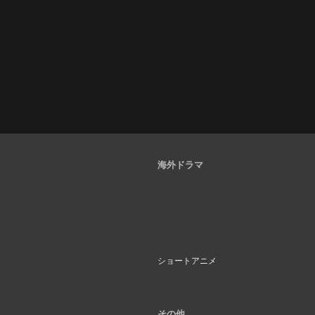
海外ドラマ
ショートアニメ
その他