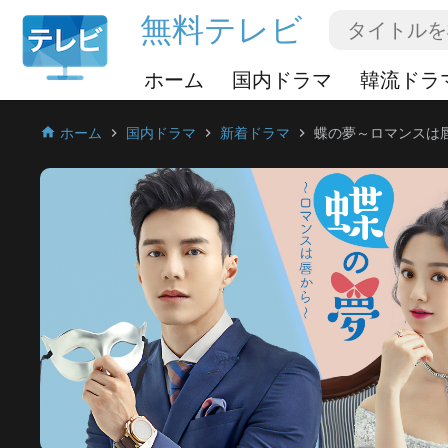
無料テレビ
ホーム
国内ドラマ
韓流ドラ
ホーム
国内ドラマ
新着ドラマ
蝶の夢～ロマンスは
home
chevron_right
chevron_right
chevron_right