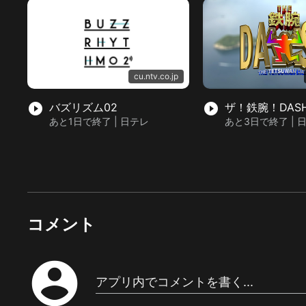
cu.ntv.co.jp
play_circle_filled
バズリズム02
play_circle_filled
ザ！鉄腕！DASH
あと1日で終了 | 日テレ
あと3日で終了 | 
コメント
account_circle
アプリ内でコメントを書く...